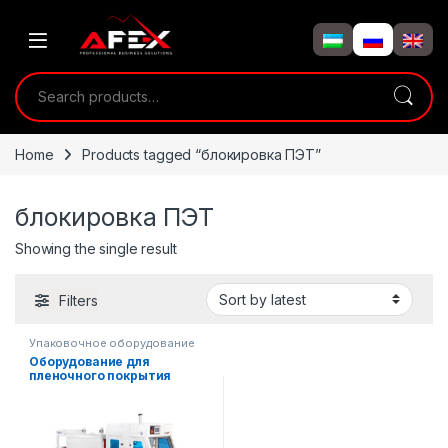
Skip to navigation
Skip to content
Search for:
Home
Products tagged “блокировка ПЭТ”
блокировка ПЭТ
Showing the single result
Filters
Упаковочное оборудование
Оборудование для
пленочного покрытия
(термотуннеля) коробок и
другой продукции