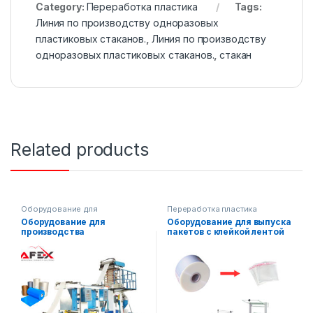
Category:
Переработка пластика
Tags:
Линия по производству одноразовых
пластиковых стаканов.
,
Линия по производству
одноразовых пластиковых стаканов.
,
стакан
Related products
Оборудование для
Переработка пластика
переработки
,
Переработка
Оборудование для
Оборудование для выпуска
пластика
производства
пакетов с клейкой лентой
биоразлагаемых пакетов