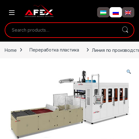
Skip to navigation
Skip to content
Search for:
Home
Переработка пластика
Линия по производст