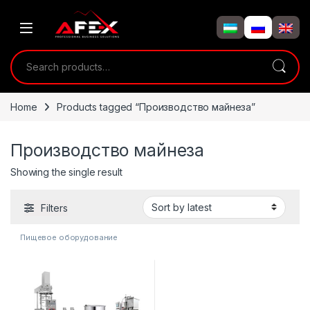
Skip to navigation
Skip to content
Search for:
Home
Products tagged “Производство майнеза”
Производство майнеза
Showing the single result
Filters
Пищевое оборудование