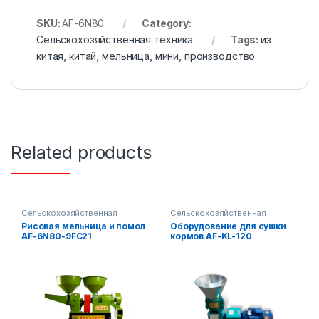
SKU:
AF-6N80
Category:
Сельскохозяйственная техника
Tags:
из
китая
,
китай
,
мельница
,
мини
,
производство
Related products
Сельскохозяйственная
Сельскохозяйственная
техника
техника
Рисовая мельница и помол
Оборудование для сушки
AF-6N80-9FC21
кормов AF-KL-120