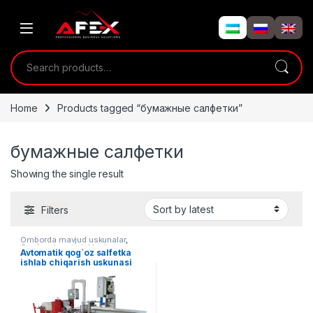
Skip to navigation
Skip to content
Search for:
Home
Products tagged “бумажные салфетки”
бумажные салфетки
Showing the single result
Filters
Omborda mavjud uskunalar
,
Qog`ozni qayta ishlash
Avtomatik qog`oz salfetka
ishlab chiqarish uskunasi
(Sensorli boshqaruv panelli)
AF-B002