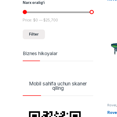
Narx oralig’i
Price:
$0
—
$25,700
Min price
Max price
Filter
Biznes hikoyalar
Mobil sahifa uchun skaner
qiling
Rover
Rove