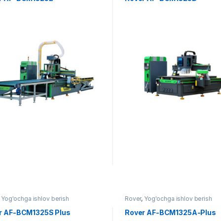
,
Yog'ochga ishlov berish
Rover
,
Yog'ochga ishlov berish
r AF-BCM1325S Plus
Rover AF-BCM1325A-Plus