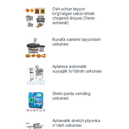
Osh uchun tayyor
to‘g‘ralgan sabzi ishlab
chiqarish liniyasi (Yarim
avtomat)
Kunafa xamirini tayyorlash
uskunasi
Aylanma avtomatik
suyuqlik to'ldirish uskunasi
Shirin paxta vending
uskunasi
Avtomatik stretch plyonka
o'rash uskunasi