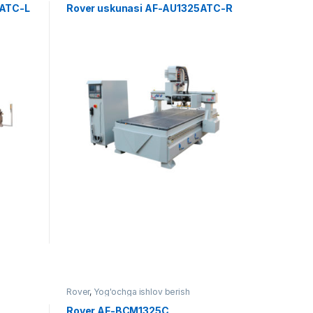
0ATC-L
Rover uskunasi AF-AU1325ATC-R
Rover
,
Yog'ochga ishlov berish
Rover AF-BCM1325C