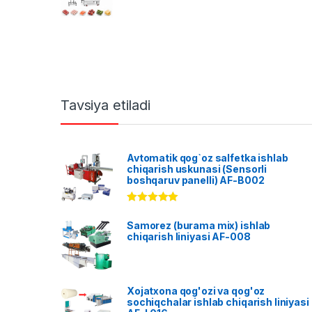
Tavsiya etiladi
Avtomatik qog`oz salfetka ishlab
chiqarish uskunasi (Sensorli
boshqaruv panelli) AF-B002
Rated
5.00
out of 5
Samorez (burama mix) ishlab
chiqarish liniyasi AF-008
Xojatxona qog'ozi va qog'oz
sochiqchalar ishlab chiqarish liniyasi