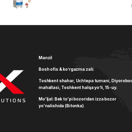
Rated
5.00
out of 5
Manzil
Bosh ofis & ko’rgazma zali:
Toshkent shahar, Uchtepa tumani, Diyorobo
mahallasi, Toshkent halqa yo’li, 15-uy.
Moʻljal: Bek toʻpi bozoridan izza bozor
yoʻnalishida (Bitonka)
.