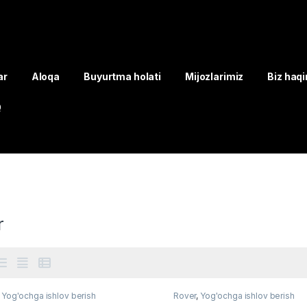
ar
Aloqa
Buyurtma holati
Mijozlarimiz
Biz haq
Q
r
,
Yog'ochga ishlov berish
Rover
,
Yog'ochga ishlov berish