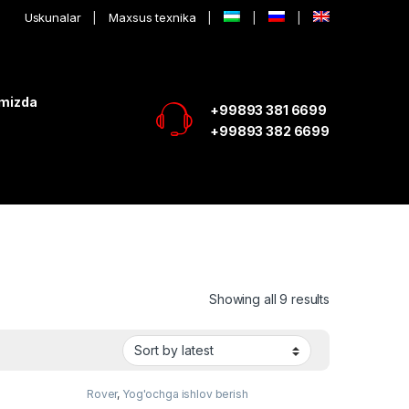
Uskunalar
Maxsus texnika
imizda
+99893 381 6699
+99893 382 6699
Showing all 9 results
Rover
,
Yog'ochga ishlov berish