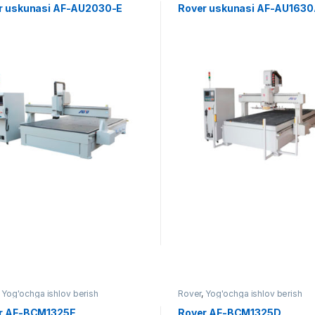
r uskunasi AF-AU2030-E
Rover uskunasi AF-AU163
,
Yog'ochga ishlov berish
Rover
,
Yog'ochga ishlov berish
r AF-BCM1325E
Rover AF-BCM1325D