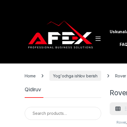
Skip to navigation
Skip to content
Uskunal
FA
Home
Yog'ochga ishlov berish
Rover
Qidiruv
Rove
Search for:
Rover