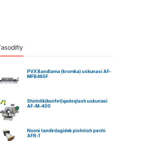
Tasodifiy
PVX Bandlama (kromka) uskunasi AF-
MFB465F
Shirinlik(konfet)qadoqlash uskunasi
AF-M-400
Nonni tandirdagidek pishirish pechi
AFR-1