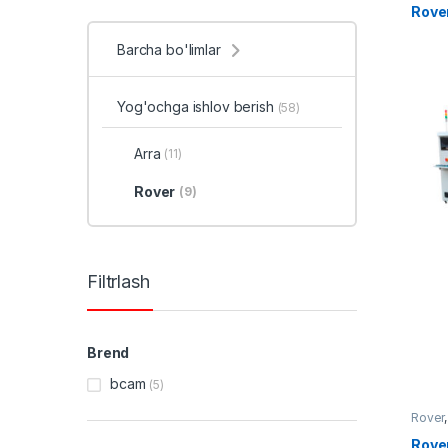
Rove
Barcha bo'limlar
Yog'ochga ishlov berish
(58)
Arra
(11)
Rover
(9)
Filtrlash
Brend
bcam
(5)
Rover
Rove