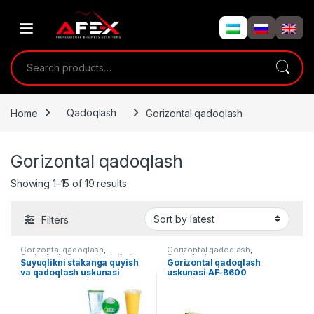
Skip to navigation
Skip to content
Search for:
Home
Qadoqlash
Gorizontal qadoqlash
Gorizontal qadoqlash
Showing 1–15 of 19 results
Filters
Gorizontal qadoqlash
,
Gorizontal qadoqlash
,
Qadoqlash
,
Suv mahsulotlari
Qadoqlash
Suyuqlikni stakanga quyish
Gorizontal qadoqlash
va qadoqlash uskunasi
uskunasi AF-B600