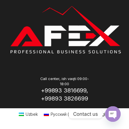
Call center, ish vaqti 09:00-
18:00
+99893 3816699,
+99893 3826699
Contact us
Uzbek
Русский
(
Russian
)
English
Open ch