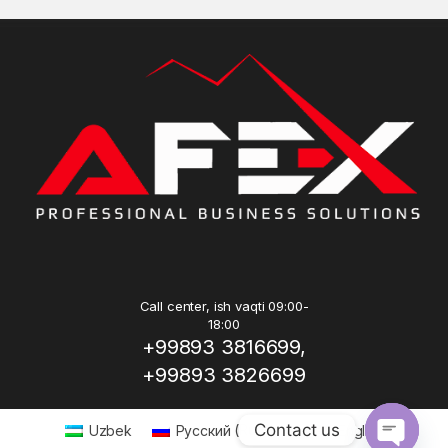
Call center, ish vaqti 09:00-
18:00
+99893 3816699,
+99893 3826699
Contact us
Uzbek
Русский
(
Russian
)
English