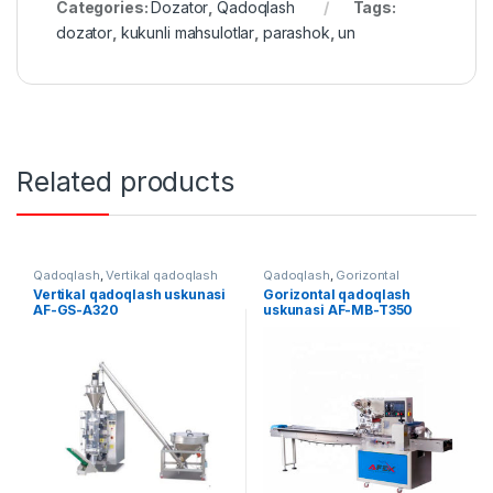
Categories:
Dozator
,
Qadoqlash
Tags:
dozator
,
kukunli mahsulotlar
,
parashok
,
un
Related products
Qadoqlash
,
Vertikal qadoqlash
Qadoqlash
,
Gorizontal
qadoqlash
Vertikal qadoqlash uskunasi
Gorizontal qadoqlash
AF-GS-A320
uskunasi AF-MB-T350