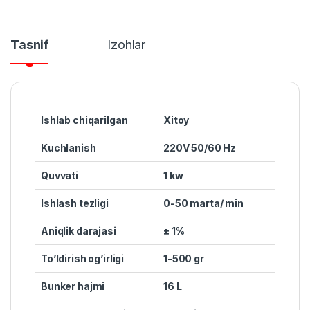
Tasnif
Izohlar
Ishlab chiqarilgan
Xitoy
Kuchlanish
220V 50/60 Hz
Quvvat
i
1 kw
Ishlash tezligi
0-50 marta/ min
Aniqlik darajasi
± 1%
To’ldirish og’irligi
1-500 gr
Bunker hajmi
16 L