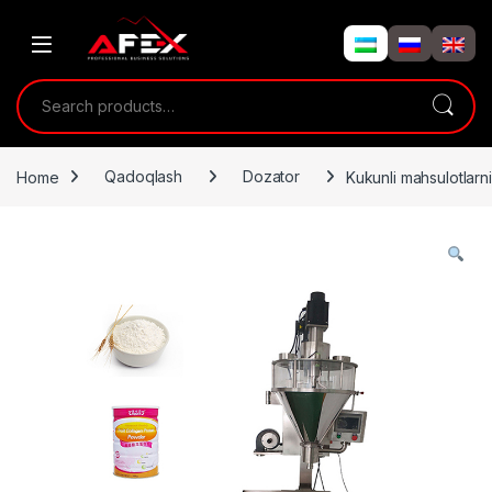
Skip to navigation
Skip to content
Search for:
Home
Qadoqlash
Dozator
Kukunli mahsulotlarn