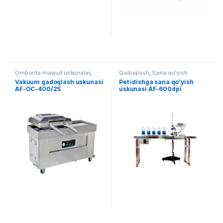
Omborda mavjud uskunalar
,
Qadoqlash
,
Sana qo'yish
Qadoqlash
,
Vakuum qadoqlash
Vakuum qadoqlash uskunasi
Pet idishga sana qo’yish
AF-OC-400/2S
uskunasi AF-600dpi