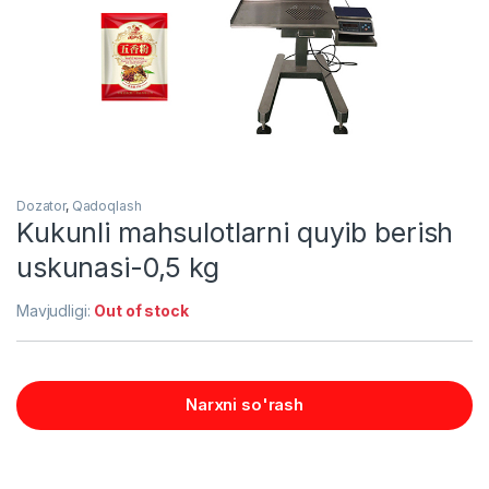
Dozator
,
Qadoqlash
Kukunli mahsulotlarni quyib berish
uskunasi-0,5 kg
Mavjudligi:
Out of stock
Narxni so'rash