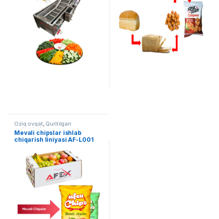
Oziq ovqat
,
Quritilgan
mahsulotlar
Mevali chipslar ishlab
chiqarish liniyasi AF-L001