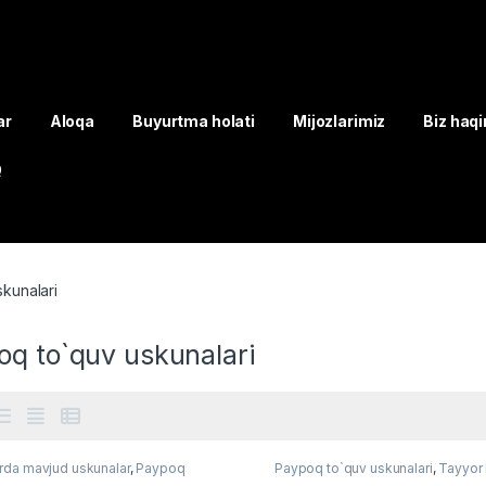
ar
Aloqa
Buyurtma holati
Mijozlarimiz
Biz haq
Q
kunalari
oq to`quv uskunalari
da mavjud uskunalar
,
Paypoq
Paypoq to`quv uskunalari
,
Tayyor l
 uskunalari
,
Yengil sanoat
Yengil sanoat