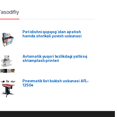
Tasodifiy
Pet idishni qopqog`idan ajratish
hamda shotkali yuvish uskunasi
Avtomatik yuqori tezlikdagi yaltiroq
shtamplash printeri
Pnevmatik list bukish uskunasi AFL-
1250e