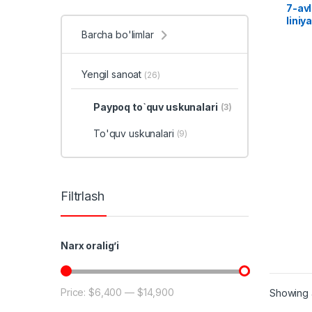
7-avl
liniy
Barcha bo'limlar
Yengil sanoat
(26)
Paypoq to`quv uskunalari
(3)
To'quv uskunalari
(9)
Filtrlash
Narx oralig’i
Price:
$6,400
—
$14,900
Showing a
Min price
Max price