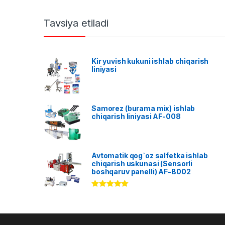
Tavsiya etiladi
Kir yuvish kukuni ishlab chiqarish
liniyasi
Samorez (burama mix) ishlab
chiqarish liniyasi AF-008
Avtomatik qog`oz salfetka ishlab
chiqarish uskunasi (Sensorli
boshqaruv panelli) AF-B002
Rated
5.00
out of 5