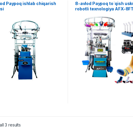
od Paypoq ishlab chiqarish
8-avlod Paypoq to`qish usk
asi
robotli texnologiya AFX-8F
ll 3 results