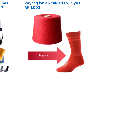
unasi
Paypoq ishlab chiqarish liniyasi
TP
AF-L003