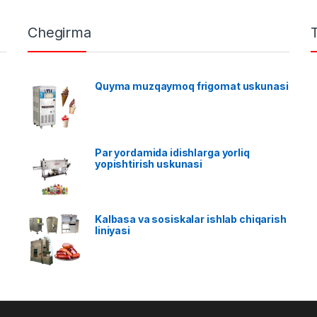
Chegirma
Quyma muzqaymoq frigomat uskunasi
Par yordamida idishlarga yorliq
yopishtirish uskunasi
Kalbasa va sosiskalar ishlab chiqarish
liniyasi