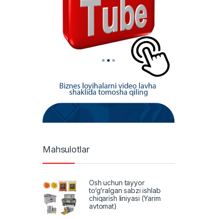
Mahsulotlar
Osh uchun tayyor
to‘g‘ralgan sabzi ishlab
chiqarish liniyasi (Yarim
avtomat)