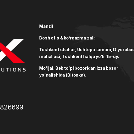
Manzil
Bosh ofis & ko’rgazma zali:
Toshkent shahar, Uchtepa tumani, Diyorobo
mahallasi, Toshkent halqa yo’li, 15-uy.
Moʻljal: Bek toʻpi bozoridan izza bozor
yoʻnalishida (Bitonka)
.
3826699