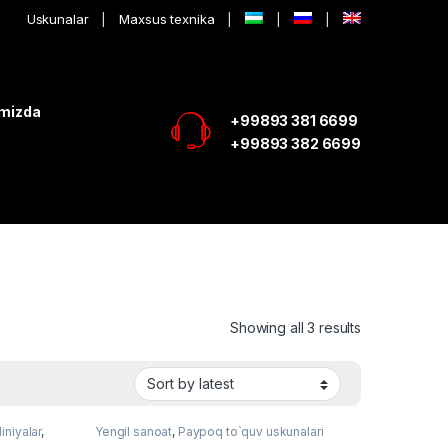
Uskunalar
Maxsus texnika
imizda
+99893 381 6699
+99893 382 6699
Showing all 3 results
iniyalar
,
Yengil sanoat
,
Paypoq to`quv uskunalari