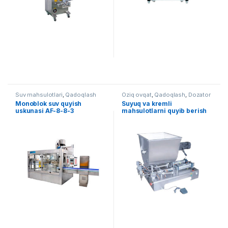
Suv mahsulotlari
,
Qadoqlash
Oziq ovqat
,
Qadoqlash
,
Dozator
Monoblok suv quyish
Suyuq va kremli
uskunasi AF-8-8-3
mahsulotlarni quyib berish
uskunasi