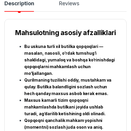
Description
Reviews
Mahsulotning asosiy afzalliklari
Bu uskuna turli xil butilka qopqoqlari —
masalan, nasosli, o‘rdak tumshug‘i
shaklidagi, yumaloq va boshqa ko‘rinishdagi
qopqoqlarni mahkamlash uchun
mo‘ljallangan.
Qurilmaning tuzilishi oddiy, mustahkam va
qulay. Butilka balandligini sozlash uchun
hech qanday maxsus asbob kerak emas.
Maxsus kamarli tizim qopqoqni
mahkamlashda butilkani joyida ushlab
turadi, ag‘darilib ketishining oldi olinadi.
Qopqoqni qanchalik mahkam yopishni
(momentni) sozlash juda oson va aniq.