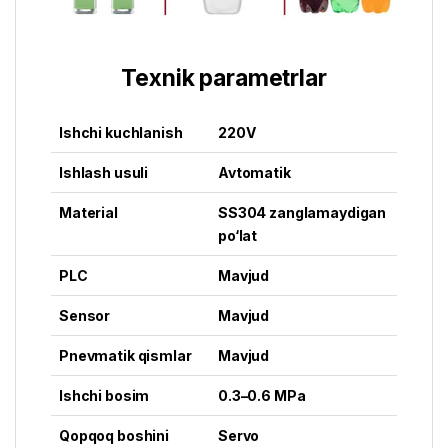
Texnik parametrlar
Ishchi kuchlanish
220V
Ishlash usuli
Avtomatik
Material
SS304 zanglamaydigan
po‘lat
PLC
Mavjud
Sensor
Mavjud
Pnevmatik qismlar
Mavjud
Ishchi bosim
0.3–0.6 MPa
Qopqoq boshini
Servo