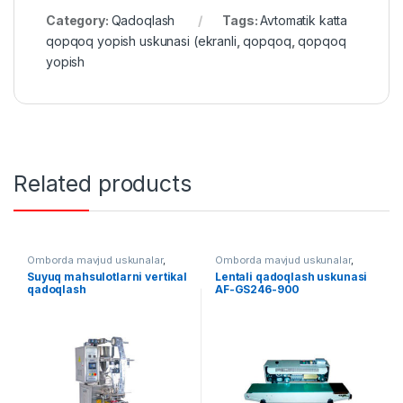
Category:
Qadoqlash
Tags:
Avtomatik katta
qopqoq yopish uskunasi (ekranli
,
qopqoq
,
qopqoq
yopish
Related products
Omborda mavjud uskunalar
,
Omborda mavjud uskunalar
,
Qadoqlash
,
Vertikal qadoqlash
Qadoqlash
Suyuq mahsulotlarni vertikal
Lentali qadoqlash uskunasi
qadoqlash
AF-GS246-900