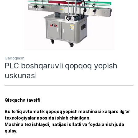
Qadoqlash
PLC boshqaruvli qopqoq yopish
uskunasi
Qisqacha tavsifi:
Bu to‘liq avtomatik qopqoq yopish mashinasi xalqaro ilg‘or
texnologiyalar asosida ishlab chiqilgan.
Mashina tez ishlaydi, natijasi sifatli va foydalanish juda
qulay.