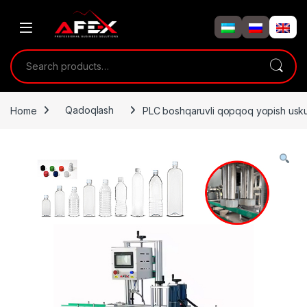
Skip to navigation
Skip to content
Search for:
Home
Qadoqlash
PLC boshqaruvli qopqoq yopish usk