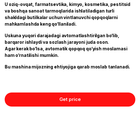
U oziq-ovqat, farmatsevtika, kimyo, kosmetika, pestitsid
va boshqa sanoat tarmoqlarida ishlatiladigan turli
shakldagi butilkalar uchun vintlanuvchi qopqoqlarni
mahkamlashda keng qo‘llaniladi.
Uskuna yuqori darajadagi avtomatlashtirilgan bo‘lib,
barqaror ishlaydi va sozlash jarayoni juda oson.
Agar kerak bo‘lsa, avtomatik qopqoq qo‘yish moslamasi
ham o‘rnatilishi mumkin.
Bu mashina mijozning ehtiyojiga qarab moslab tanlanadi.
Get price