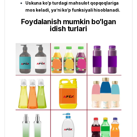
Uskuna ko‘p turdagi mahsulot qopqoqlariga
mos keladi, ya’ni ko‘p funksiyali hisoblanadi.
Foydalanish mumkin bo’lgan
idish turlari