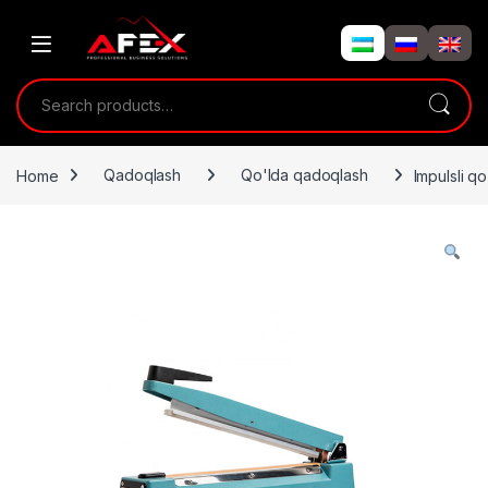
Skip to navigation
Skip to content
Search for:
Home
Qadoqlash
Qo'lda qadoqlash
Impulsli q