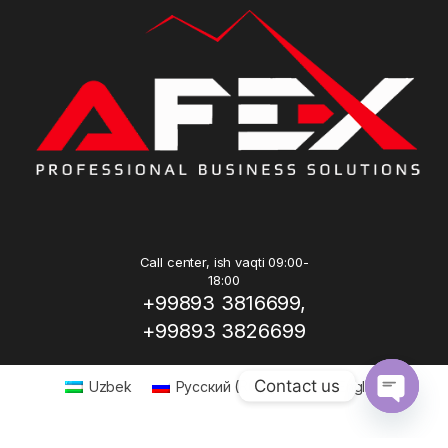
Call center, ish vaqti 09:00-
18:00
+99893 3816699,
+99893 3826699
Contact us
Uzbek
Русский
(
Russian
)
English
Open ch