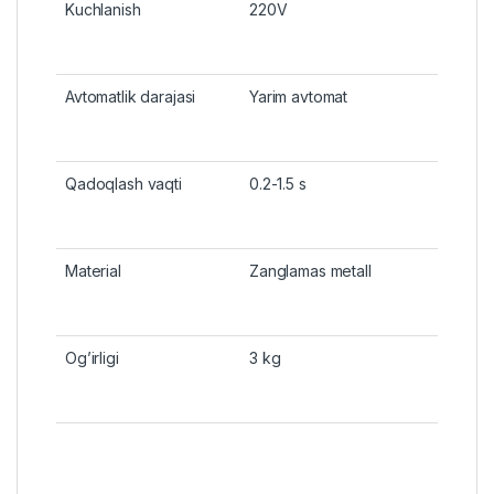
Kuchlanish
220V
Avtomatlik darajasi
Yarim avtomat
Qadoqlash vaqti
0.2-1.5 s
Material
Zanglamas metall
Og’irligi
3 kg