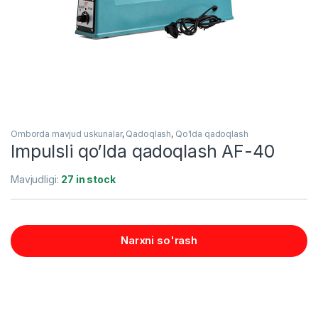
Omborda mavjud uskunalar
,
Qadoqlash
,
Qo'lda qadoqlash
Impulsli qo’lda qadoqlash AF-40
Mavjudligi:
27 in stock
Narxni so'rash