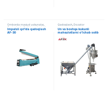
Omborda mavjud uskunalar
,
Qadoqlash
,
Dozator
Qadoqlash
,
Qo'lda qadoqlash
Impulsli qo’lda qadoqlash
Un va boshqa kukunli
AF-30
mahsulotlarni o’lchab solib
berish uskunasi