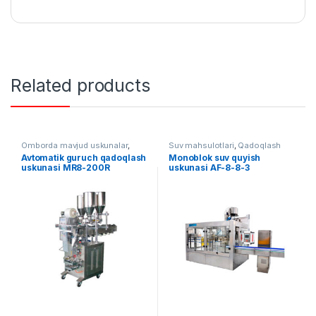
Related products
Omborda mavjud uskunalar
,
Suv mahsulotlari
,
Qadoqlash
Qadoqlash
,
Vertikal qadoqlash
Avtomatik guruch qadoqlash
Monoblok suv quyish
uskunasi MR8-200R
uskunasi AF-8-8-3