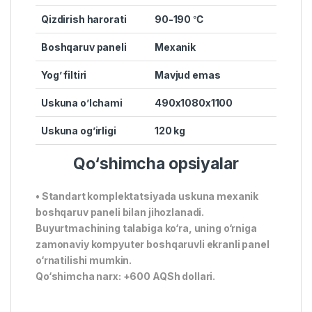
Qizdirish harorati
90-190 ℃
Boshqaruv paneli
Mexanik
Yog’ filtiri
Mavjud emas
Uskuna o’lchami
490x1080x1100
Uskuna og’irligi
120 kg
Qo‘shimcha opsiyalar
• Standart komplektatsiyada uskuna mexanik
boshqaruv paneli bilan jihozlanadi.
Buyurtmachining talabiga ko‘ra, uning o‘rniga
zamonaviy kompyuter boshqaruvli ekranli panel
o‘rnatilishi mumkin.
Qo‘shimcha narx: +600 AQSh dollari.