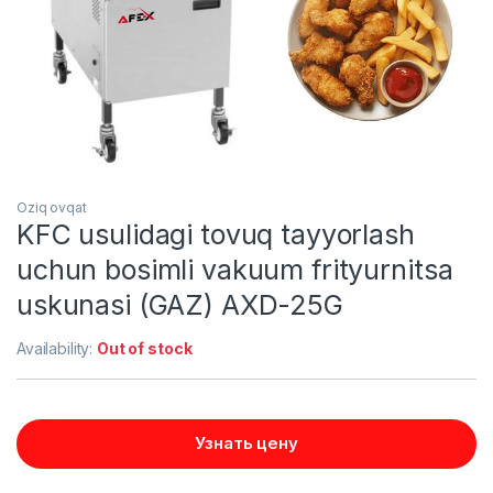
Oziq ovqat
KFC usulidagi tovuq tayyorlash
uchun bosimli vakuum frityurnitsa
uskunasi (GAZ) AXD-25G
Availability:
Out of stock
Узнать цену