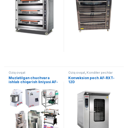
Oziq ovqat
Oziq ovqat
,
Konditer pechlar
Muzlatilgan chuchvara
Konveksion pech AF-RXT-
ishlab chiqarish liniyasi AF-
12D
L017