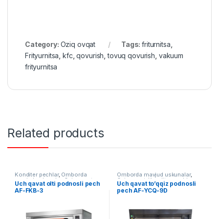
Category:
Oziq ovqat
Tags:
friturnitsa
,
Frityurnitsa
,
kfc
,
qovurish
,
tovuq qovurish
,
vakuum
frityurnitsa
Related products
Konditer pechlar
,
Omborda
Omborda mavjud uskunalar
,
mavjud uskunalar
,
Oziq ovqat
Oziq ovqat
,
Konditer pechlar
Uch qavat olti podnosli pech
Uch qavat to’qqiz podnosli
AF-FKB-3
pech AF-YCQ-9D