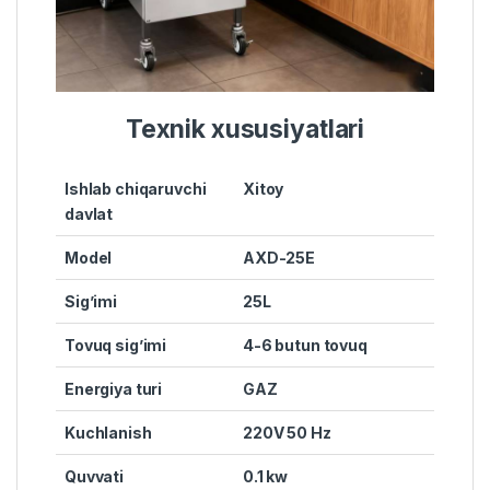
Texnik xususiyatlari
Ishlab chiqaruvchi
Xitoy
davlat
Model
AXD-25E
Sig’imi
25L
Tovuq sig’imi
4-6 butun tovuq
Energiya turi
GAZ
Kuchlanish
220V 50 Hz
Quvvati
0.1 kw