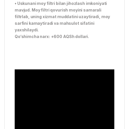
• Uskunani moy filtri bilan jihozlash imkoniyati
mavjud. Moy filtri qovurish moyini samarali
filtrlab, uning xizmat muddatini uzaytiradi, moy
sarfini kamaytiradi va mahsulot sifatini
yaxshilaydi.
Qo‘shimcha narx: +600 AQSh dollari.