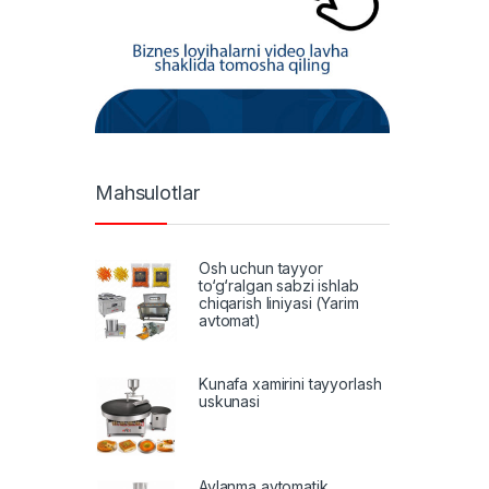
Mahsulotlar
Osh uchun tayyor
to‘g‘ralgan sabzi ishlab
chiqarish liniyasi (Yarim
avtomat)
Kunafa xamirini tayyorlash
uskunasi
Aylanma avtomatik