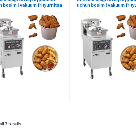
 bosimli vakuum frityurnitsa
uchun bosimli vakuum frity
nasi (GAZ) AXD-25G
uskunasi (ELEKTR) AXD-25
ll 3 results