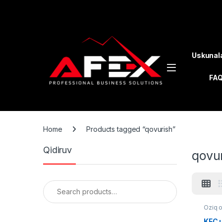
Skip to navigation
Skip to content
Uskunal
FA
Home
Products tagged “qovurish”
Qidiruv
qovu
Search for:
Oziq 
KFC u