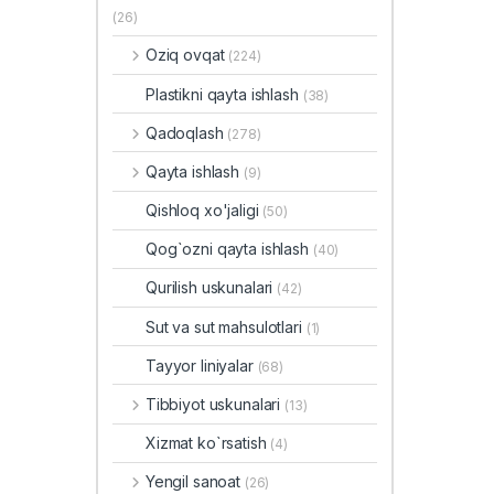
(26)
Oziq ovqat
(224)
Plastikni qayta ishlash
(38)
Qadoqlash
(278)
Qayta ishlash
(9)
Qishloq xo'jaligi
(50)
Qog`ozni qayta ishlash
(40)
Qurilish uskunalari
(42)
Sut va sut mahsulotlari
(1)
Tayyor liniyalar
(68)
Tibbiyot uskunalari
(13)
Xizmat ko`rsatish
(4)
Yengil sanoat
(26)