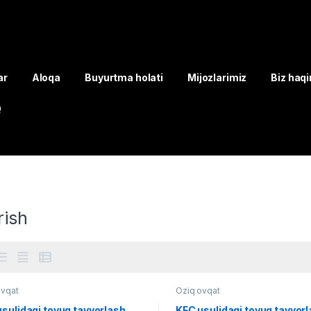
ar
Aloqa
Buyurtma holati
Mijozlarimiz
Biz haq
Q
rish
ovqat
Oziq ovqat
sulidagi tovuq tayyorlash
KFC usulidagi tovuq tayyor