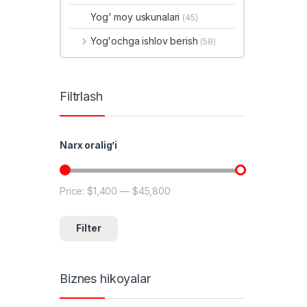
Yog' moy uskunalari
(45)
Yog'ochga ishlov berish
(58)
Filtrlash
Narx oralig’i
Price:
$1,400
—
$45,800
Min price
Max price
Filter
Biznes hikoyalar