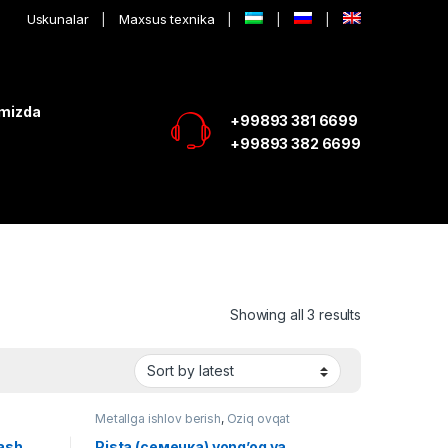
Uskunalar
Maxsus texnika
imizda
+99893 381 6699
+99893 382 6699
Showing all 3 results
Metallga ishlov berish
,
Oziq ovqat
lash
Pista (семечка) yong’oq va