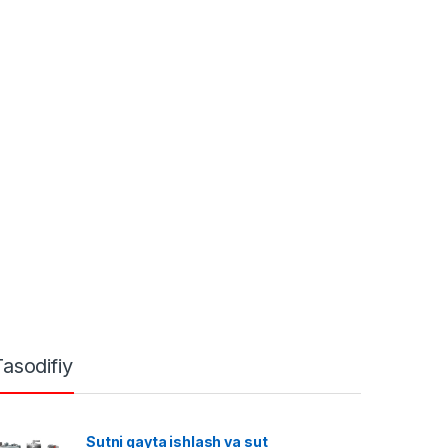
Tasodifiy
Sutni qayta ishlash va sut