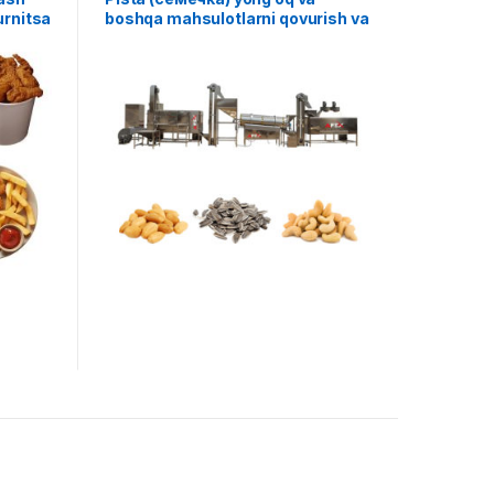
urnitsa
boshqa mahsulotlarni qovurish va
E
tuzlash liniyasi