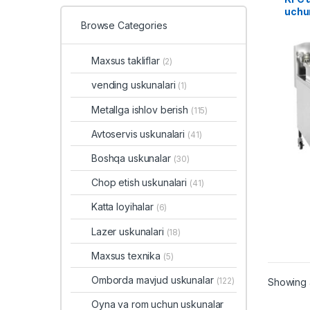
uchun
usku
Browse Categories
Maxsus takliflar
(2)
vending uskunalari
(1)
Metallga ishlov berish
(115)
Avtoservis uskunalari
(41)
Boshqa uskunalar
(30)
Chop etish uskunalari
(41)
Katta loyihalar
(6)
Lazer uskunalari
(18)
Maxsus texnika
(5)
Omborda mavjud uskunalar
(122)
Showing a
Oyna va rom uchun uskunalar