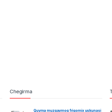
Chegirma
Quyma muzqaymoq frigomix uskunasi