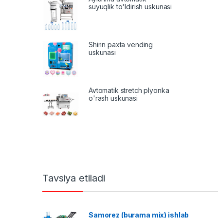
suyuqlik to'ldirish uskunasi
Shirin paxta vending
uskunasi
Avtomatik stretch plyonka
o'rash uskunasi
Tavsiya etiladi
Samorez (burama mix) ishlab