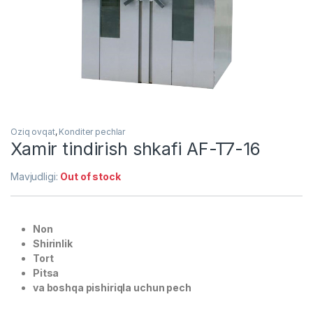
Oziq ovqat
,
Konditer pechlar
Xamir tindirish shkafi AF-T7-16
Mavjudligi:
Out of stock
Non
Shirinlik
Tort
Pitsa
va boshqa pishiriqla uchun pech