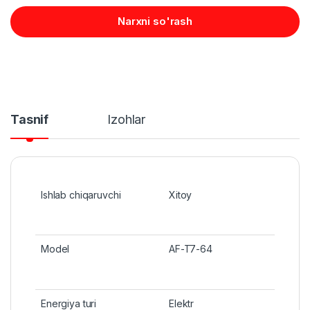
Narxni so'rash
Tasnif
Izohlar
Ishlab chiqaruvchi
Xitoy
Model
AF-T7-64
Energiya turi
Elektr