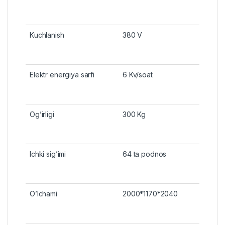
Kuchlanish
380 V
Elektr energiya sarfi
6 Kv/soat
Og’irligi
300 Kg
Ichki sig’imi
64 ta podnos
O’lchami
2000*1170*2040