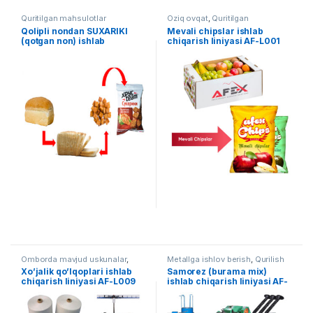
Quritilgan mahsulotlar
Oziq ovqat
,
Quritilgan
mahsulotlar
Qolipli nondan SUXARIKI
Mevali chipslar ishlab
(qotgan non) ishlab
chiqarish liniyasi AF-L001
chiqarish liniyasi AF-L007
Omborda mavjud uskunalar
,
Metallga ishlov berish
,
Qurilish
Yengil sanoat
uskunalari
,
Tayyor liniyalar
Xo’jalik qo’lqoplari ishlab
Samorez (burama mix)
chiqarish liniyasi AF-L009
ishlab chiqarish liniyasi AF-
008