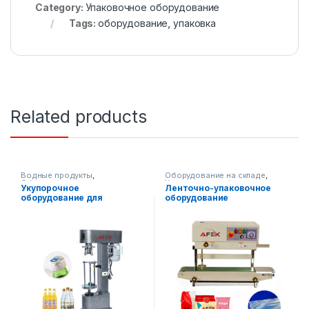
Category:
Упаковочное оборудование
Tags:
оборудование
,
упаковка
Related products
Водные продукты
,
Оборудование на складе
,
Оборудование на складе
,
Упаковочное оборудование
Укупорочное
Ленточно-упаковочное
Упаковочное оборудование
оборудование для
оборудование
стеклянной тары
(вертикальное)