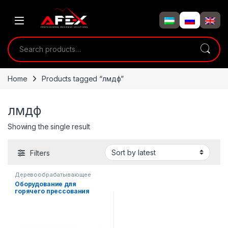
Skip to navigation
Skip to content
Search for:
Home
Products tagged “лмдф”
лмдф
Showing the single result
Filters
Деревообрабатывающее
оборудование
Оборудование для
горячего прессования
МДФ, ЛМДФ, ЛДСП AF-
BY214x14/60(1)