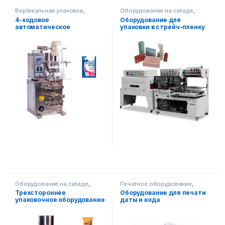
Вертикальная упаковка
,
Оборудование на складе
,
Оборудование на складе
,
Упаковочное оборудование
4-ходовое
Оборудование для
Упаковочное оборудование
автоматическое
упаковки в стрейч-пленку
упаковочное оборудование
AF-R350
для вертикальных жидких
продуктов
Оборудование на складе
,
Печатное оборудование
,
Упаковочное оборудование
,
Оборудование на складе
,
Трехстороннее
Оборудование для печати
Вертикальная упаковка
Упаковочное оборудование
упаковочное оборудование
даты и кода
(полуавтоматическое)