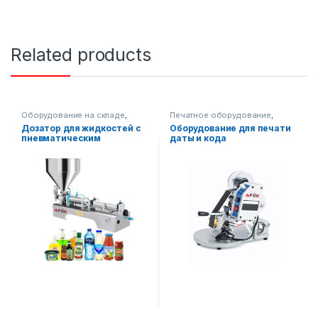
Related products
Оборудование на складе
,
Печатное оборудование
,
Упаковочное оборудование
,
Оборудование на складе
,
Дозатор для жидкостей с
Оборудование для печати
Диспенсерное оборудование
Упаковочное оборудование
пневматическим
даты и кода
бункером-1 головка
(полуавтоматическое)