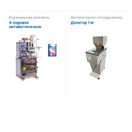
Вертикальная упаковка
,
Диспенсерное оборудование
,
Оборудование на складе
,
Оборудование на складе
,
4-ходовое
Дозатор 1 кг
Упаковочное оборудование
Упаковочное оборудование
автоматическое
упаковочное оборудование
для вертикальных жидких
продуктов