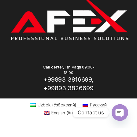
Call center, ish vaqti 09:00-
18:00
+99893 3816699,
+99893 3826699
Uzbek
(
Узбекский
)
Русский
Contact us
English
(
Английский
)
Open ch