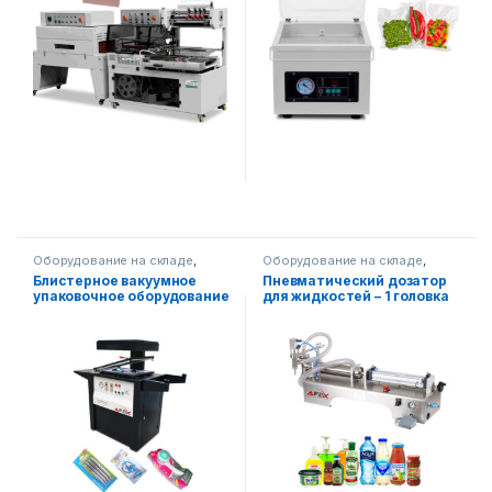
Оборудование на складе
,
Оборудование на складе
,
Упаковочное оборудование
Упаковочное оборудование
,
Блистерное вакуумное
Пневматический дозатор
Диспенсерное оборудование
упаковочное оборудование
для жидкостей – 1 головка
AF390TB