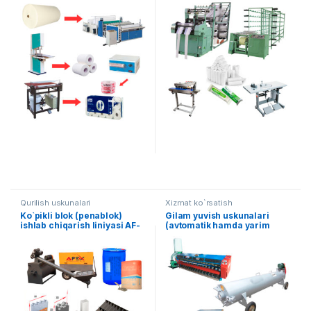
Qurilish uskunalari
Xizmat ko`rsatish
Ko`pikli blok (penablok)
Gilam yuvish uskunalari
ishlab chiqarish liniyasi AF-
(avtomatik hamda yarim
L014
avtomat liniya) AF-L013