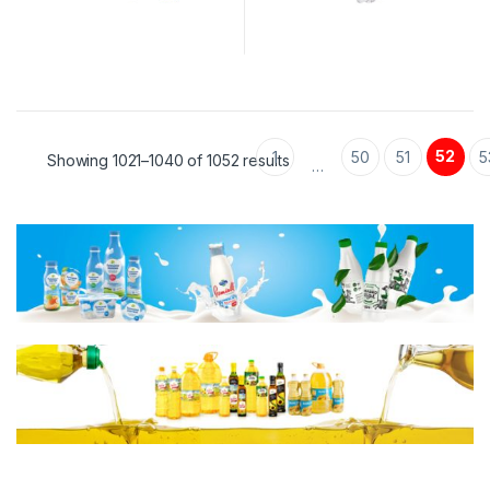
52
1
50
51
5
Showing 1021–1040 of 1052 results
…