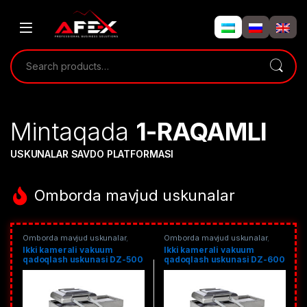
Mintaqada
1-RAQAMLI
USKUNALAR SAVDO PLATFORMASI
Omborda mavjud uskunalar
Omborda mavjud uskunalar
,
Omborda mavjud uskunalar
,
Qadoqlash
,
Vakuum qadoqlash
Qadoqlash
,
Vakuum qadoqlash
Ikki kamerali vakuum
Ikki kamerali vakuum
0
qadoqlash uskunasi DZ-500
qadoqlash uskunasi DZ-600