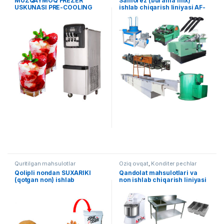
MUZQAYMOQ FREZER
Samorez (burama mix)
USKUNASI PRE-COOLING
ishlab chiqarish liniyasi AF-
TIZIMI BILAN AF-B001
008
Quritilgan mahsulotlar
Oziq ovqat
,
Konditer pechlar
Qolipli nondan SUXARIKI
Qandolat mahsulotlari va
(qotgan non) ishlab
non ishlab chiqarish liniyasi
chiqarish liniyasi AF-L007
AF-L006