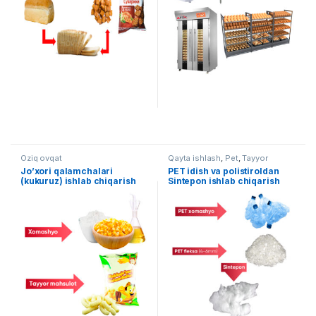
Oziq ovqat
Qayta ishlash
,
Pet
,
Tayyor
liniyalar
Jo’xori qalamchalari
PET idish va polistiroldan
(kukuruz) ishlab chiqarish
Sintepon ishlab chiqarish
liniyasi AF-L005
liniyasi