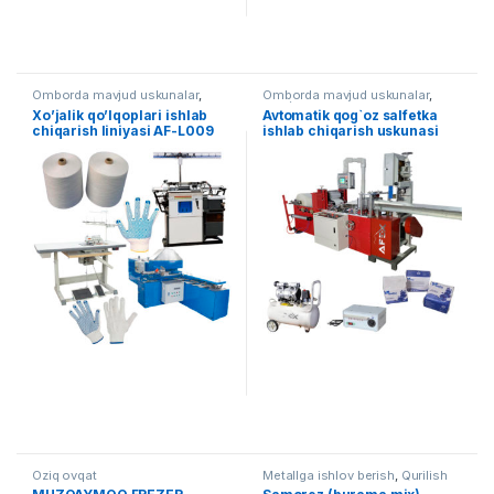
Omborda mavjud uskunalar
,
Omborda mavjud uskunalar
,
Yengil sanoat
Qog`ozni qayta ishlash
Xo’jalik qo’lqoplari ishlab
Avtomatik qog`oz salfetka
chiqarish liniyasi AF-L009
ishlab chiqarish uskunasi
(Sensorli boshqaruv panelli)
AF-B002
Oziq ovqat
Metallga ishlov berish
,
Qurilish
uskunalari
,
Tayyor liniyalar