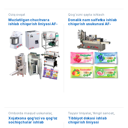
Oziq ovqat
Qog`ozni qayta ishlash
Muzlatilgan chuchvara
Donalik nam salfetka ishlab
ishlab chiqarish liniyasi AF-
chiqarish usukunasi AF-
L017
B003
Omborda mavjud uskunalar
,
Tayyor liniyalar
,
Yengil sanoat
,
Qog`ozni qayta ishlash
To'quv uskunalari
Xojatxona qog’ozi va qog’oz
Tibbiyot dokasi ishlab
sochiqchalar ishlab
chiqarish liniyasi
chiqarish liniyasi AF-L016
(sterillanmagan) AF-L015