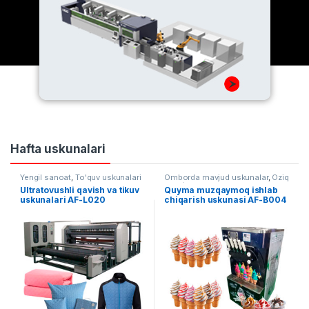
Hafta uskunalari
Yengil sanoat
,
To'quv uskunalari
Omborda mavjud uskunalar
,
Oziq
ovqat
Ultratovushli qavish va tikuv
Quyma muzqaymoq ishlab
uskunalari AF-L020
chiqarish uskunasi AF-B004