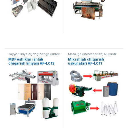
Tayyor liniyalar
,
Yog'ochga ishlov
Metallga ishlov berish
,
Qurilish
berish
uskunalari
,
Tayyor liniyalar
MDF eshiklar ishlab
Mix ishlab chiqarish
chiqarish liniyasi AF-L012
uskunalari AF-L011