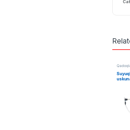
Cat
Rela
Qadoql
Suyuql
uskun