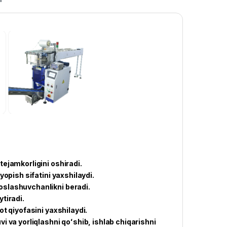
tejamkorligini oshiradi.
yopish sifatini yaxshilaydi.
moslashuvchanlikni beradi.
ytiradi.
ot qiyofasini yaxshilaydi.
vi va yorliqlashni qoʻshib, ishlab chiqarishni