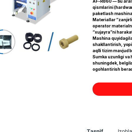
AF-R860 — bu arala
qismlarini (hardwa
paketlash mashina
Materiallar “zanjir
operator materialni
“xujayra”ni harakat
Mashina quyidagilar
shakllantirish, yo
aqlli tizim mavjud 
Sumka uzunligi va 
shuningdek, belgil
ogohlantirish berad
Tasnif
Izohla