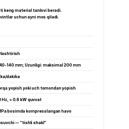
i keng material tanlovi beradi.
a vintlar uchun ayni mos qiladi.
ylashtirish
: 40-140 mm; Uzunligi: maksimal 200 mm
ka/dakika
 orqa yopish yoki uch tomondan yopish
0 Hz, ≈ 0.6 kW quvvat
MPa bosimda kompresslangan havo
kesuvchi ― “tishli shakl”