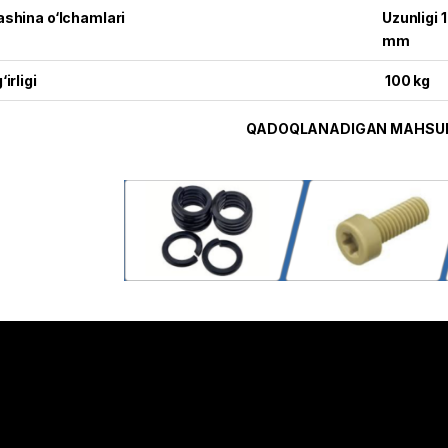
shina o‘lchamlari
Uzunligi 
mm
‘irligi
100 kg
QADOQLANADIGAN MAHSU