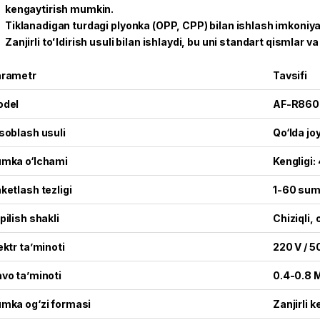
kengaytirish mumkin.
Tiklanadigan turdagi plyonka (OPP, CPP) bilan ishlash imkoniyat
Zanjirli toʻldirish usuli bilan ishlaydi, bu uni standart qismlar v
rametr
Tavsifi
odel
AF-R860
soblash usuli
Qo‘lda jo
mka o‘lchami
Kengligi
ketlash tezligi
1-60 sum
pilish shakli
Chiziqli,
ektr ta’minoti
220 V / 5
vo ta’minoti
0.4-0.8 
mka og‘zi formasi
Zanjirli 