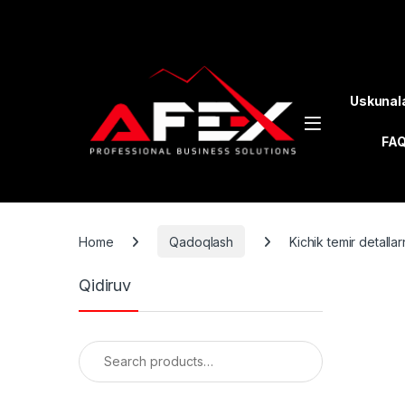
Skip to navigation
Skip to content
Uskunal
FA
Home
Qadoqlash
Kichik temir detall
Qidiruv
Search for: