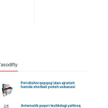
Tasodifiy
Pet idishni qopqog`idan ajratish
hamda shotkali yuvish uskunasi
Avtomatik yuqori tezlikdagi yaltiroq