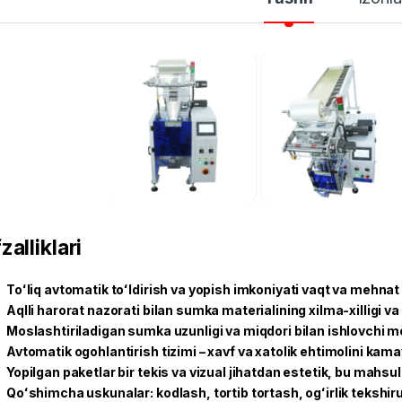
zalliklari
Toʻliq avtomatik toʻldirish va yopish imkoniyati vaqt va mehnat 
Aqlli harorat nazorati bilan sumka materialining xilma-xilligi va 
Moslashtiriladigan sumka uzunligi va miqdori bilan ishlovchi 
Avtomatik ogohlantirish tizimi – xavf va xatolik ehtimolini kama
Yopilgan paketlar bir tekis va vizual jihatdan estetik, bu mahsul
Qoʻshimcha uskunalar: kodlash, tortib tortash, ogʻirlik tekshiru