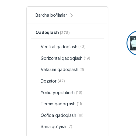
Barcha bo'limlar
Qadoqlash
(278)
Vertikal qadoqlash
(43)
Gorizontal qadoqlash
(19)
Vakuum qadoqlash
(18)
Dozator
(47)
Yorliq yopishtirish
(16)
Termo qadoqlash
(11)
Qo'lda qadoqlash
(19)
Sana qo'yish
(7)