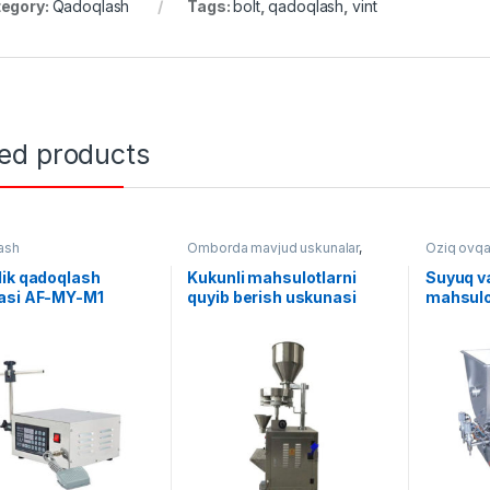
egory:
Qadoqlash
Tags:
bolt
,
qadoqlash
,
vint
ted products
ash
Omborda mavjud uskunalar
,
Oziq ovqa
Qadoqlash
,
Dozator
ik qadoqlash
Kukunli mahsulotlarni
Suyuq v
asi AF-MY-M1
quyib berish uskunasi
mahsulo
berish 