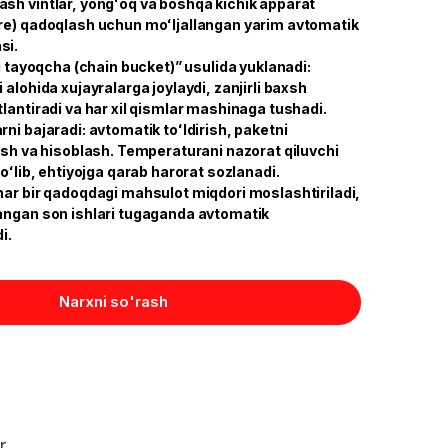
sh vintlar, yongʻoq va boshqa kichik apparat
re) qadoqlash uchun moʻljallangan yarim avtomatik
si.
li tayoqcha (chain bucket)” usulida yuklanadi:
 alohida xujayralarga joylaydi, zanjirli baxsh
lantiradi va har xil qismlar mashinaga tushadi.
ni bajaradi: avtomatik toʻldirish, paketni
pish va hisoblash. Temperaturani nazorat qiluvchi
boʻlib, ehtiyojga qarab harorat sozlanadi.
har bir qadoqdagi mahsulot miqdori moslashtiriladi,
angan son ishlari tugaganda avtomatik
i.
Narxni so'rash
r