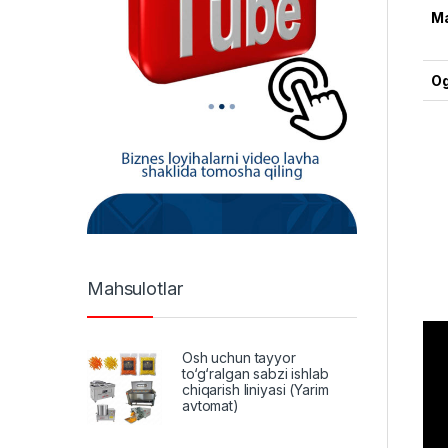
Ma
Og
Mahsulotlar
Osh uchun tayyor
to‘g‘ralgan sabzi ishlab
chiqarish liniyasi (Yarim
avtomat)