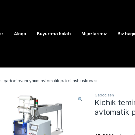
ar
Aloqa
Buyurtma holati
Mijozlarimiz
Biz haq
Q
arni qadoqlovchi yarim avtomatik paketlash uskunasi
Qadoqlash
Kichik temi
avtomatik 