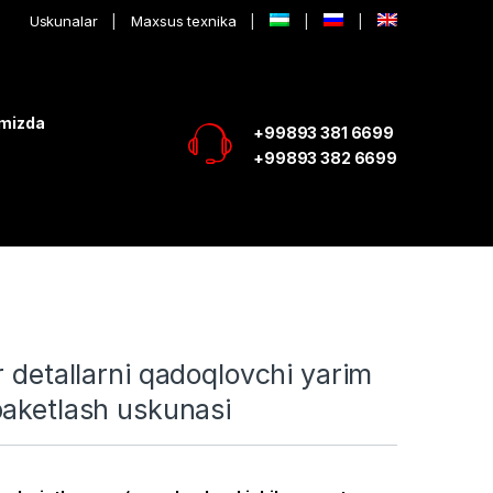
Uskunalar
Maxsus texnika
imizda
+99893 381 6699
+99893 382 6699
r detallarni qadoqlovchi yarim
paketlash uskunasi