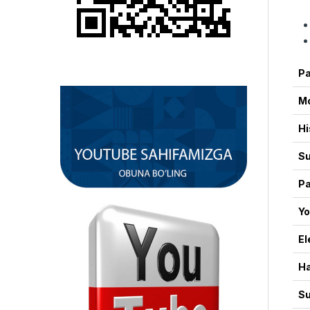
Pa
M
Hi
Su
Pa
Yo
El
Ha
Su