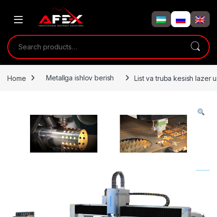
Skip to navigation
Skip to content
Search for:
Home
Metallga ishlov berish
List va truba kesish laze