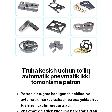
Truba kesish uchun to‘liq
avtomatik pnevmatik ikki
tomonlama patron
Patron bir tugma bosilganda ochiladi va
avtomatik markazlashadi, bu esa yuklash va
tushirish vaqtini qisqartiradi.
Pnevmatik qisqich kuchli va barqaror siqish