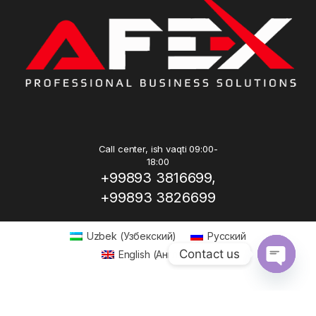
Call center, ish vaqti 09:00-
18:00
+99893 3816699,
+99893 3826699
Uzbek
(
Узбекский
)
Русский
Contact us
English
(
Английский
)
Open ch