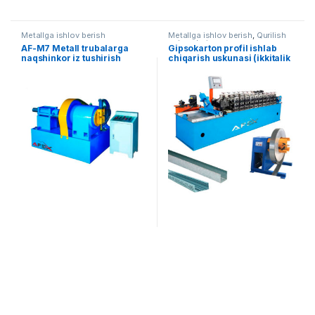
Metallga ishlov berish
Metallga ishlov berish
,
Qurilish
uskunalari
AF-M7 Metall trubalarga
Gipsokarton profil ishlab
naqshinkor iz tushirish
chiqarish uskunasi (ikkitalik
uskunasi
qolip)