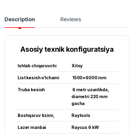
Description
Reviews
Asosiy texnik konfiguratsiya
Ishlab chiqaruvchi
Xitoy
List kesish o‘lchami
1500×6000 mm
Truba kesish
6 metr uzunlikda,
diametri 220 mm
gacha
Boshqaruv tizimi,
Raytools
Lazer manbai
Raycus 6 kW