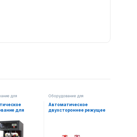
ание для
Оборудование для
тва окон и рам
производства окон и рам
тическое
Автоматическое
ование для
двухстороннее режущее
углов
оборудование