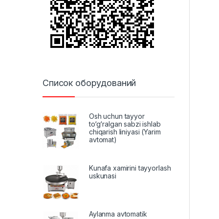
Список оборудований
Osh uchun tayyor
to‘g‘ralgan sabzi ishlab
chiqarish liniyasi (Yarim
avtomat)
Kunafa xamirini tayyorlash
uskunasi
Aylanma avtomatik