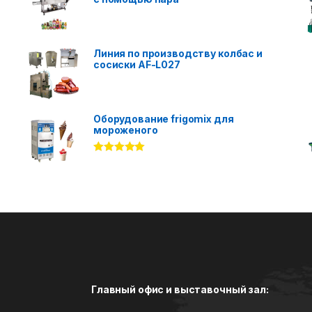
Линия по производству колбас и
сосиски AF-L027
Оборудование frigomix для
мороженого
Rated
5.00
out of 5
Главный офис и выставочный зал: