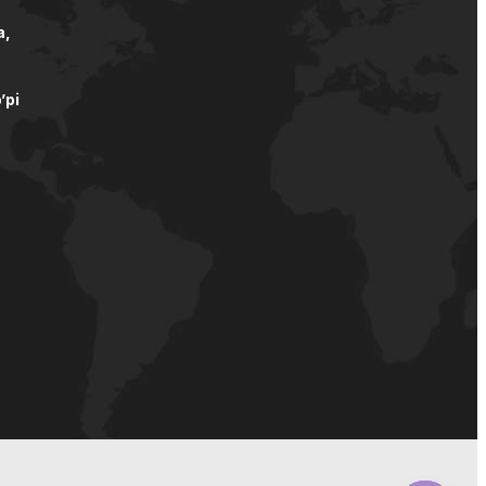
а,
’pi