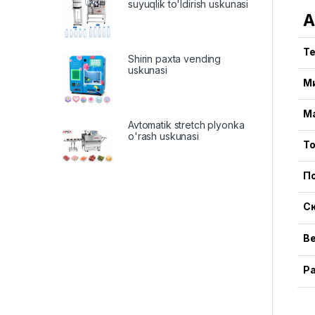
suyuqlik to'ldirish uskunasi
A
Т
Shirin paxta vending
uskunasi
М
М
Avtomatik stretch plyonka
o'rash uskunasi
Т
П
Ск
В
Р