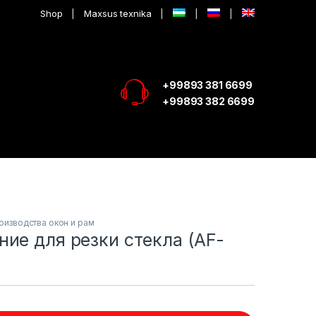
Shop
Maxsus texnika
+99893 381 6699
+99893 382 6699
изводства окон и рам
ие для резки стекла (AF-