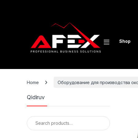
Skip to navigation
Skip to content
Shop
Home
Оборудование для производства око
Qidiruv
Search for: