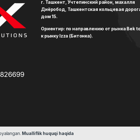
г. Ташкент, Учтепинский район, махалля
Диёробод, Ташкентская кольцевая дорог
дом 15.
Ориентир: по направлению от рынка Bek to
к рынку Izza (Битонка).
3826699
moyalangan.
Mualliflik huquqi haqida