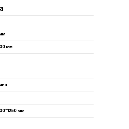
а
 мм
00 мм
мин
00*1250 мм