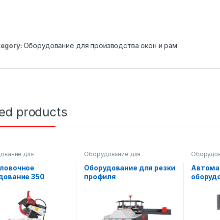
egory:
Оборудование для производства окон и рам
ted products
ование для
Оборудование для
Оборудов
дства окон и рам
производства окон и рам
производс
ловочное
Оборудование для резки
Автома
дование 350
профиля
оборуд
уборки 