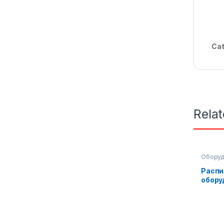
Cat
Rela
Оборуд
произво
Распи
обору