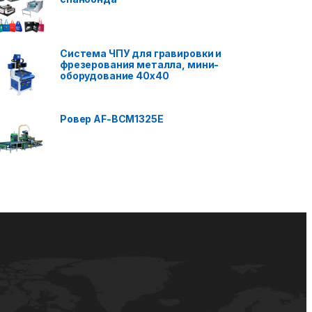
Система ЧПУ для гравировки и
фрезерования металла, мини-
оборудование 40x40
Ровер AF-BCM1325E