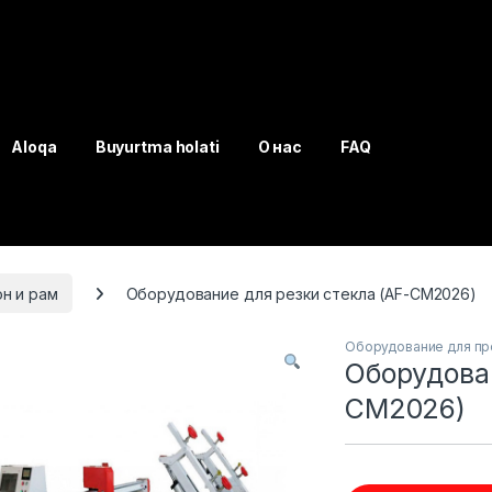
Aloqa
Buyurtma holati
О нас
FAQ
н и рам
Оборудование для резки стекла (AF-CM2026)
Оборудование для про
Оборудован
CM2026)