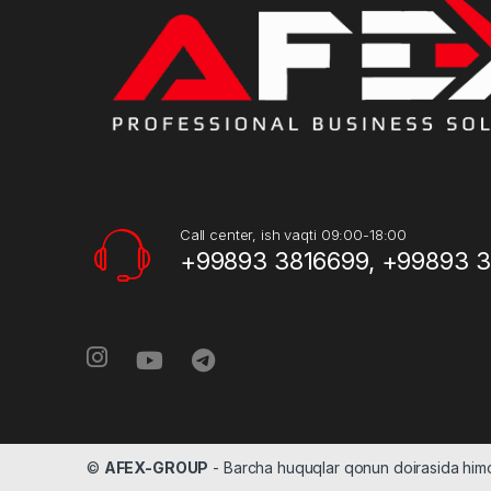
Call center, ish vaqti 09:00-18:00
+99893 3816699, +99893 
©
AFEX-GROUP
- Barcha huquqlar qonun doirasida hi