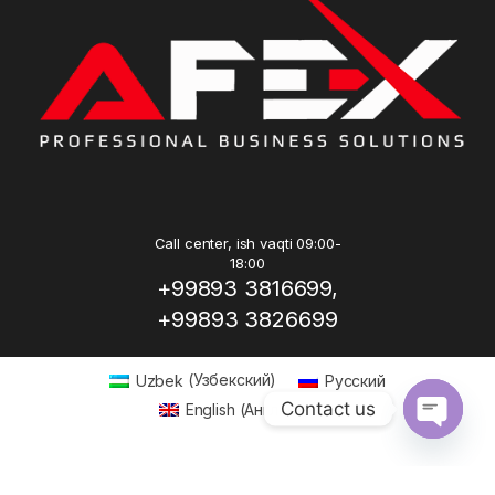
Call center, ish vaqti 09:00-
18:00
+99893 3816699,
+99893 3826699
Uzbek
(
Узбекский
)
Русский
Contact us
English
(
Английский
)
Open ch