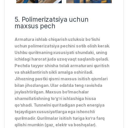
5. Polimerizatsiya uchun
maxsus pech
Armatura ishlab chiqarish uzluksiz bo’lishi
uchun polimerizatsiya pechini sotib olish kerak.
Ushbu qurilmaning xususiyati shundaki, uning
ichidagi harorat juda uzoq vaqt saqlanib qoladi.
Pechda tayyor shisha tolali armaturani quritish
va shakllantirish sikli amalga oshiriladi.
Jihozning pastki qismi maxsus isitish qismlari
bilan jihozlangan. Ular odatda teng ravishda
joylashtirilgan. Maxsus bo’lmachalar
shamollatishning to’g’ri ishlashiga hissa
qo’shadi. Tunnelni quritadigan pech energiya
tejaydigan xususiyatlarga ega ishonchli
qurilmadir. Qurilmalar isitish turiga ko’ra farq
qilishi mumkin (gaz, elektr va boshqalar).