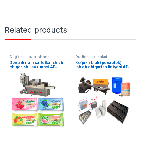
Related products
Qog`ozni qayta ishlash
Qurilish uskunalari
Donalik nam salfetka ishlab
Ko`pikli blok (penablok)
chiqarish usukunasi AF-
ishlab chiqarish liniyasi AF-
B003
L014