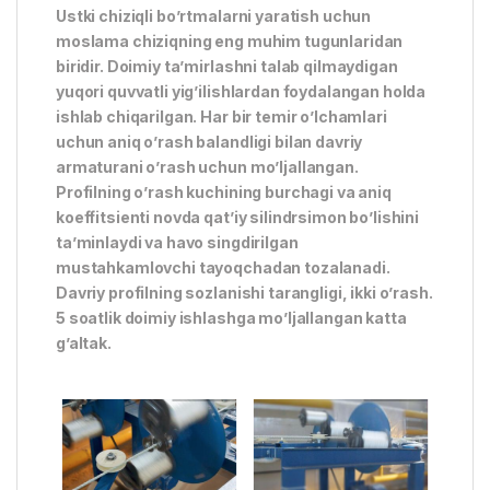
Ustki chiziqli bo’rtmalarni yaratish uchun
moslama chiziqning eng muhim tugunlaridan
biridir. Doimiy ta’mirlashni talab qilmaydigan
yuqori quvvatli yig’ilishlardan foydalangan holda
ishlab chiqarilgan. Har bir temir o’lchamlari
uchun aniq o’rash balandligi bilan davriy
armaturani o’rash uchun mo’ljallangan.
Profilning o’rash kuchining burchagi va aniq
koeffitsienti novda qat’iy silindrsimon bo’lishini
ta’minlaydi va havo singdirilgan
mustahkamlovchi tayoqchadan tozalanadi.
Davriy profilning sozlanishi tarangligi, ikki o’rash.
5 soatlik doimiy ishlashga mo’ljallangan katta
g’altak.