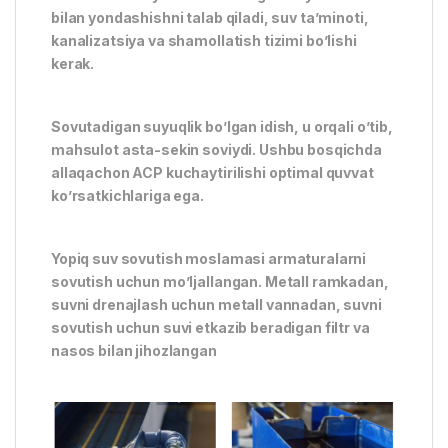
bilan yondashishni talab qiladi, suv ta’minoti,
kanalizatsiya va shamollatish tizimi bo’lishi
kerak.
Sovutadigan suyuqlik bo’lgan idish, u orqali o’tib,
mahsulot asta-sekin soviydi. Ushbu bosqichda
allaqachon ACP kuchaytirilishi optimal quvvat
ko’rsatkichlariga ega.
Yopiq suv sovutish moslamasi armaturalarni
sovutish uchun mo’ljallangan. Metall ramkadan,
suvni drenajlash uchun metall vannadan, suvni
sovutish uchun suvi etkazib beradigan filtr va
nasos bilan jihozlangan