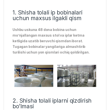
1. Shisha tolali ip bobinalari
uchun maxsus ilgakli qism
Ushbu uskuna 48 dona bobina uchun
mo’njallangan maxsus stol va iplar ketma
ketligida uzatib beruvchi qismdan iborat.
Tugagan bobinalar yangilariga almashtirib
turilishi uchun yon qismlari ochiq qoldirilgan.
2. Shisha tolali iplarni qizdirish
bo’lmasi