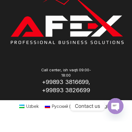
Call center, ish vaqti 09:00-
18:00
+99893 3816699,
+99893 3826699
Contact us
Uzbek
Русский
(
Russian
)
English
Open ch