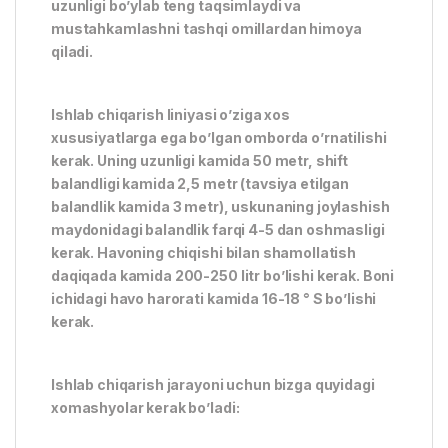
uzunligi bo’ylab teng taqsimlaydi va
mustahkamlashni tashqi omillardan himoya
qiladi.
Ishlab chiqarish liniyasi o’ziga xos
xususiyatlarga ega bo’lgan omborda o’rnatilishi
kerak. Uning uzunligi kamida 50 metr, shift
balandligi kamida 2,5 metr (tavsiya etilgan
balandlik kamida 3 metr), uskunaning joylashish
maydonidagi balandlik farqi 4-5 dan oshmasligi
kerak. Havoning chiqishi bilan shamollatish
daqiqada kamida 200-250 litr bo’lishi kerak. Boni
ichidagi havo harorati kamida 16-18 ° S bo’lishi
kerak.
Ishlab chiqarish jarayoni uchun bizga quyidagi
xomashyolar kerak bo’ladi: