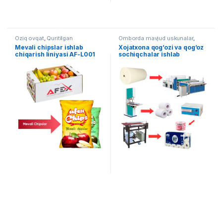
Oziq ovqat
,
Quritilgan
Omborda mavjud uskunalar
,
mahsulotlar
Qog`ozni qayta ishlash
Mevali chipslar ishlab
Xojatxona qog’ozi va qog’oz
chiqarish liniyasi AF-L001
sochiqchalar ishlab
chiqarish liniyasi AF-L016