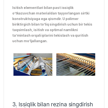
Isitish elementlari bilan past issiqlik
o’tkazuvchan materialdan tayyorlangan sirtki
konstruktsiyaga ega qismdir. U polimer
biriktirgich bilan to’liq singdirish uchun bir tekis
taqsimlash, isitish va optimal namlikni
ta’minlash orqali iplarini tekislash va quritish
uchun mo’ljallangan.
3. Issiqlik bilan rezina singdirish