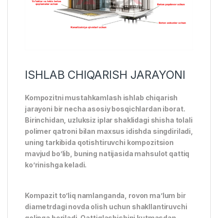
ISHLAB CHIQARISH JARAYONI
Kompozitni mustahkamlash ishlab chiqarish
jarayoni bir necha asosiy bosqichlardan iborat.
Birinchidan, uzluksiz iplar shaklidagi shisha tolali
polimer qatroni bilan maxsus idishda singdiriladi,
uning tarkibida qotishtiruvchi kompozitsion
mavjud bo’lib, buning natijasida mahsulot qattiq
ko’rinishga keladi.
Kompazit to’liq namlanganda, rovon ma’lum bir
diametrdagi novda olish uchun shakllantiruvchi
qolipga beriladi. Qattiqlashishini kutmasdan,