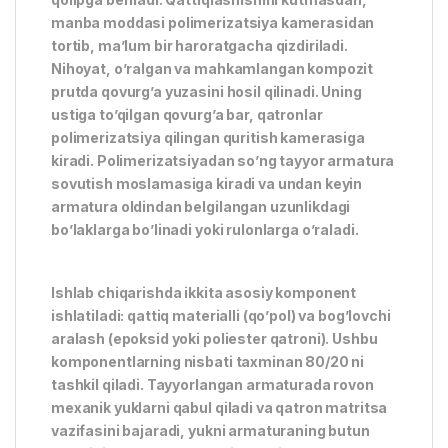
manba moddasi polimerizatsiya kamerasidan
tortib, ma’lum bir haroratgacha qizdiriladi.
Nihoyat, o’ralgan va mahkamlangan kompozit
prutda qovurg’a yuzasini hosil qilinadi. Uning
ustiga to’qilgan qovurg’a bar, qatronlar
polimerizatsiya qilingan quritish kamerasiga
kiradi. Polimerizatsiyadan so’ng tayyor armatura
sovutish moslamasiga kiradi va undan keyin
armatura oldindan belgilangan uzunlikdagi
bo’laklarga bo’linadi yoki rulonlarga o’raladi.
Ishlab chiqarishda ikkita asosiy komponent
ishlatiladi: qattiq materialli (qo’pol) va bog’lovchi
aralash (epoksid yoki poliester qatroni). Ushbu
komponentlarning nisbati taxminan 80/20 ni
tashkil qiladi. Tayyorlangan armaturada rovon
mexanik yuklarni qabul qiladi va qatron matritsa
vazifasini bajaradi, yukni armaturaning butun