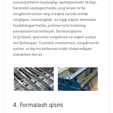
xususiyatlarini (suyuqligi, qattiqlashishi tezligi,
harorati) saqlagan holda, pog’onani to’liq
singdirish uchun eng maqbul tarzda ishlab
chiqilgan, shuningdek, so’nggi siqish tizimidan
foydalangan holda, polimer iste’molining
pasayishini ta’minlaydi. Qurilma iplarni
to’g’rilash, qatronlar singdirish va siqish uchun
mo’ljallangan. Tuzatish moslamasi, singdiruvchi
vanna, ortiqcha birikmani siqib chiqaradigan
asbobdan iborat.
4. Formalash qismi