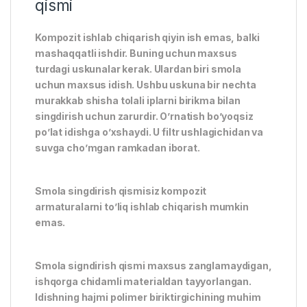
qismi
Kompozit ishlab chiqarish qiyin ish emas, balki
mashaqqatli ishdir. Buning uchun maxsus
turdagi uskunalar kerak. Ulardan biri smola
uchun maxsus idish. Ushbu uskuna bir nechta
murakkab shisha tolali iplarni birikma bilan
singdirish uchun zarurdir. O’rnatish bo’yoqsiz
po’lat idishga o’xshaydi. U filtr ushlagichidan va
suvga cho’mgan ramkadan iborat.
Smola singdirish qismisiz kompozit
armaturalarni to’liq ishlab chiqarish mumkin
emas.
Smola signdirish qismi maxsus zanglamaydigan,
ishqorga chidamli materialdan tayyorlangan.
Idishning hajmi polimer biriktirgichining muhim