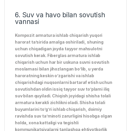
6. Suv va havo bilan sovutish
vannasi
Kompozit armatura ishlab chiqarish yuqori
harorat ta’sirida amalga oshiriladi, shuning
uchun chiqadigan joyda tayyor mahsulotni
sovutish kerak. Fiberglas armatura ishlab
chiqarish uchun har bir uskuna suvni sovutish
moslamasi bilan jihozlangan bo’lib, u yerda
haroratning keskin o’zgarishi va ishlab
chiqarishdagi nuqsonlarni bartaraf etish uchun
sovutishdan oldin issiq tayyor suv to’plami iliq
suv bilan quyiladi. Chiqish joyidagi shisha tolali
armatura kerakli zichlikni oladi. Shisha tolali
buyumlarini to’g’ri ishlab chiqarish, doimiy
ravishda suv ta’minoti zarurligini hisobga olgan
holda, xona kattaligi va tegishli
kommunikatsiyalarni tanlashga ehtiyotkorlik