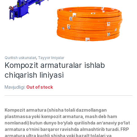
Qurilish uskunalari
,
Tayyor liniyalar
Kompozit armaturalar ishlab
chiqarish liniyasi
Mavjudligi:
Out of stock
Kompozit armatura (shisha tolali dazmollangan
plastmassa yoki kompozit armatura, mash deb ham
nomlanadi) butun dunyo bo’ylab qurilishda an’anaviy po’lat
armatura o’rnini barqaror ravishda almashtirib turadi. FRP
armatura ultra kuchli shisha yoki bazalt tolalari va