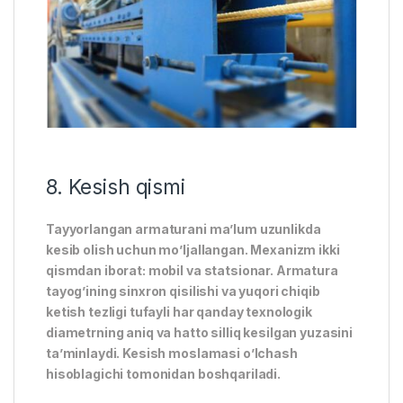
8. Kesish qismi
Tayyorlangan armaturani ma’lum uzunlikda
kesib olish uchun mo’ljallangan. Mexanizm ikki
qismdan iborat: mobil va statsionar. Armatura
tayog’ining sinxron qisilishi va yuqori chiqib
ketish tezligi tufayli har qanday texnologik
diametrning aniq va hatto silliq kesilgan yuzasini
ta’minlaydi. Kesish moslamasi o’lchash
hisoblagichi tomonidan boshqariladi.