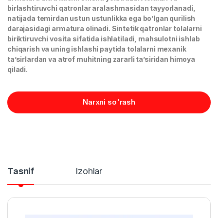
birlashtiruvchi qatronlar aralashmasidan tayyorlanadi,
natijada temirdan ustun ustunlikka ega bo’lgan qurilish
darajasidagi armatura olinadi. Sintetik qatronlar tolalarni
biriktiruvchi vosita sifatida ishlatiladi, mahsulotni ishlab
chiqarish va uning ishlashi paytida tolalarni mexanik
ta’sirlardan va atrof muhitning zararli ta’siridan himoya
qiladi.
Narxni so'rash
Tasnif
Izohlar