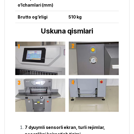
o‘lchamlari (mm)
Brutto og‘irligi
510 kg
Uskuna qismlari
7 dyuymli sensorli ekran, turli rejimlar,