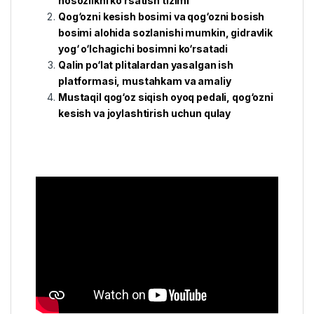
nosozlikni ko‘rsatish tizimi
Qog‘ozni kesish bosimi va qog‘ozni bosish
bosimi alohida sozlanishi mumkin, gidravlik
yog‘ o‘lchagichi bosimni ko‘rsatadi
Qalin po‘lat plitalardan yasalgan ish
platformasi, mustahkam va amaliy
Mustaqil qog‘oz siqish oyoq pedali, qog‘ozni
kesish va joylashtirish uchun qulay