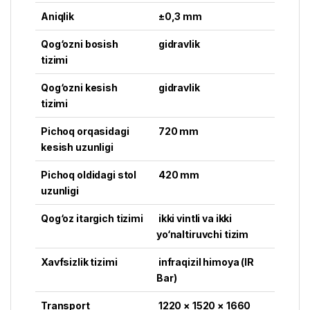
Aniqlik
±0,3 mm
Qog‘ozni bosish
gidravlik
tizimi
Qog‘ozni kesish
gidravlik
tizimi
Pichoq orqasidagi
720 mm
kesish uzunligi
Pichoq oldidagi stol
420 mm
uzunligi
Qog‘oz itargich tizimi
ikki vintli va ikki
yo‘naltiruvchi tizim
Xavfsizlik tizimi
infraqizil himoya (IR
Bar)
Transport
1220 × 1520 × 1660