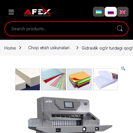
Skip to navigation
Skip to content
Search for:
Home
Chop etish uskunalari
Gidravlik og‘ir turdagi qo