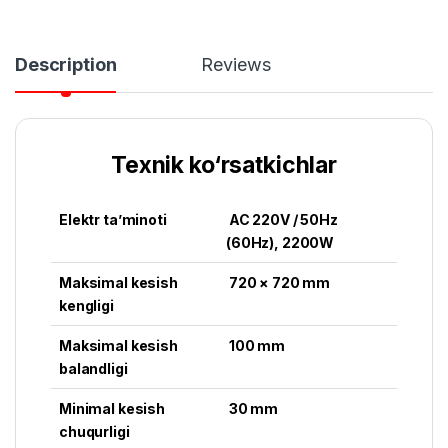
Description
Reviews
Texnik ko‘rsatkichlar
Elektr ta’minoti
AC 220V / 50Hz
(60Hz), 2200W
Maksimal kesish
720 × 720 mm
kengligi
Maksimal kesish
100 mm
balandligi
Minimal kesish
30 mm
chuqurligi