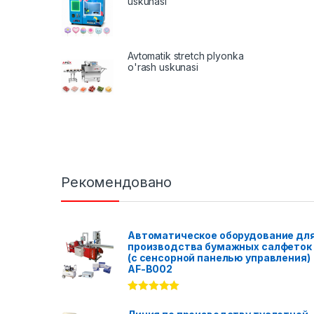
uskunasi
Avtomatik stretch plyonka
o'rash uskunasi
Рекомендовано
Автоматическое оборудование дл
производства бумажных салфеток
(с сенсорной панелью управления)
AF-B002
Rated
5.00
out of 5