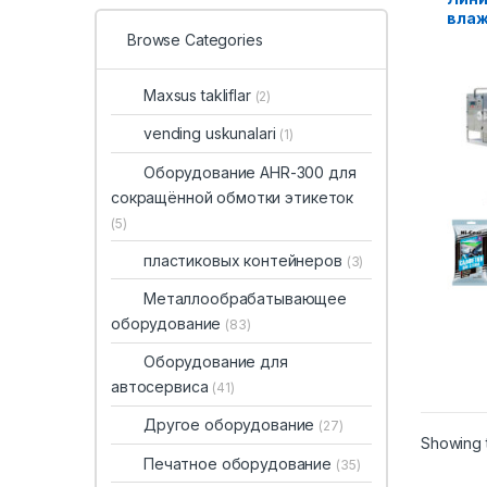
влаж
Browse Categories
Maxsus takliflar
(2)
vending uskunalari
(1)
Оборудование AHR-300 для
сокращённой обмотки этикеток
(5)
пластиковых контейнеров
(3)
Металлообрабатывающее
оборудование
(83)
Оборудование для
автосервиса
(41)
Другое оборудование
(27)
Showing t
Печатное оборудование
(35)