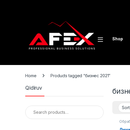
Skip to navigation
Skip to content
Shop
Home
Products tagged “бизнес 2021”
Qidiruv
бизн
Search for:
Обраб
Лини