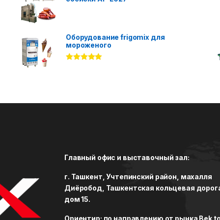
Оборудование frigomix для
мороженого
Rated
5.00
out of 5
Главный офис и выставочный зал:
г. Ташкент, Учтепинский район, махалля
Диёробод, Ташкентская кольцевая дорог
дом 15.
Ориентир: по направлению от рынка Bek to