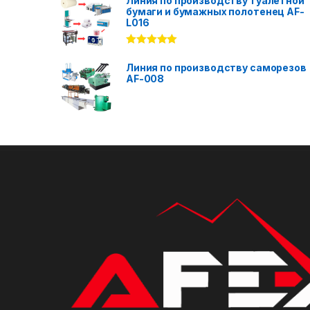
Линия по производству туалетной
бумаги и бумажных полотенец AF-
L016
Rated
5.00
out of 5
Линия по производству саморезов
AF-008