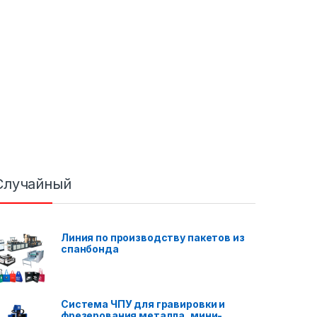
Случайный
Линия по производству пакетов из
спанбонда
Система ЧПУ для гравировки и
фрезерования металла, мини-