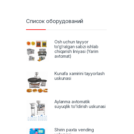
Список оборудований
Osh uchun tayyor
to‘g‘ralgan sabzi ishlab
chiqarish liniyasi (Yarim
avtomat)
Kunafa xamirini tayyorlash
uskunasi
Aylanma avtomatik
suyuqlik to'ldirish uskunasi
Shirin paxta vending