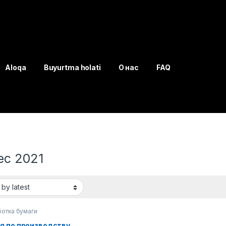
Aloqa
Buyurtma holati
О нас
FAQ
ес 2021
отка бумаги
я по производству