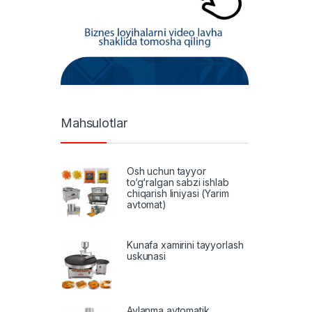
Mahsulotlar
Osh uchun tayyor
to‘g‘ralgan sabzi ishlab
chiqarish liniyasi (Yarim
avtomat)
Kunafa xamirini tayyorlash
uskunasi
Aylanma avtomatik