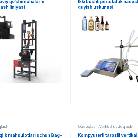
oviy qo’shimchalarni
Ikki boshli peristaltik nasosl
ash liniyasi
quyish uskunasi
lash
Qadoqlash
,
Vertikal qadoqlash
qlik mahsulotlari uchun Bag-
Kompyuterli tarozili vertikal