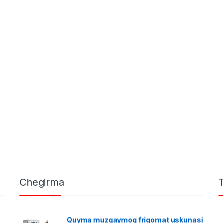
Chegirma
Quyma muzqaymoq frigomat uskunasi