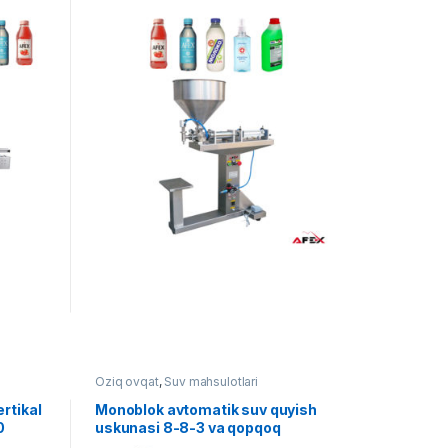
BVD500
Oziq ovqat
,
Suv mahsulotlari
rtikal
Monoblok avtomatik suv quyish
0
uskunasi 8-8-3 va qopqoq
yuklash tizimi