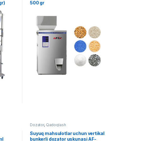
gr)
500 gr
Dozator
,
Qadoqlash
Suyuq mahsulotlar uchun vertikal
ml
bunkerli dozator uskunasi AF-