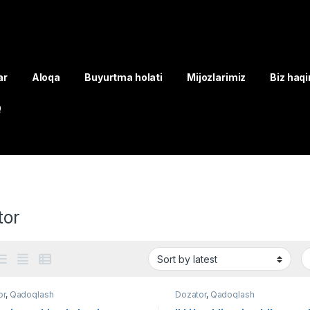
ar
Aloqa
Buyurtma holati
Mijozlarimiz
Biz haq
Q
tor
or
,
Qadoqlash
Dozator
,
Qadoqlash