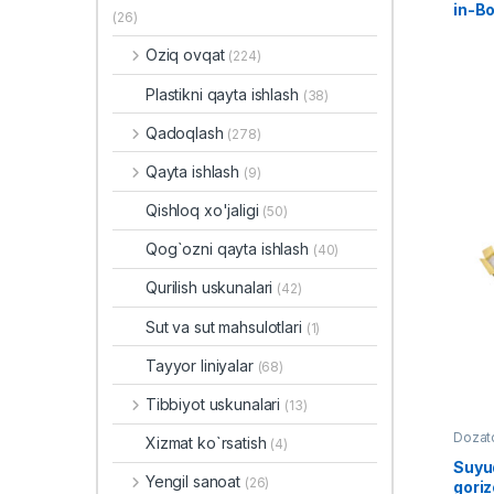
in-Bo
(26)
Oziq ovqat
(224)
Plastikni qayta ishlash
(38)
Qadoqlash
(278)
Qayta ishlash
(9)
Qishloq xo'jaligi
(50)
Qog`ozni qayta ishlash
(40)
Qurilish uskunalari
(42)
Sut va sut mahsulotlari
(1)
Tayyor liniyalar
(68)
Tibbiyot uskunalari
(13)
Dozat
Xizmat ko`rsatish
(4)
Suyuq
Yengil sanoat
(26)
goriz