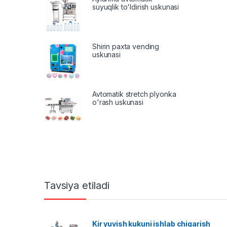
suyuqlik to'ldirish uskunasi
Shirin paxta vending
uskunasi
Avtomatik stretch plyonka
o'rash uskunasi
Tavsiya etiladi
Kir yuvish kukuni ishlab chiqarish