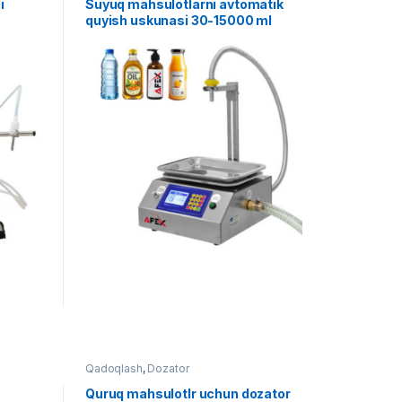
i
Suyuq mahsulotlarni avtomatik
quyish uskunasi 30-15000 ml
Qadoqlash
,
Dozator
Quruq mahsulotlr uchun dozator