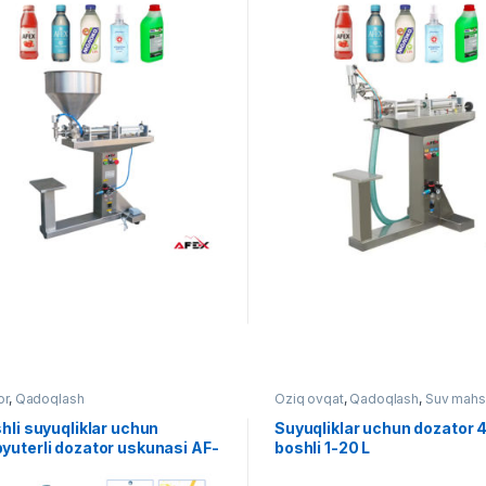
or
,
Qadoqlash
Oziq ovqat
,
Qadoqlash
,
Suv mahsu
hli suyuqliklar uchun
Suyuqliklar uchun dozator 
yuterli dozator uskunasi AF-
boshli 1-20 L