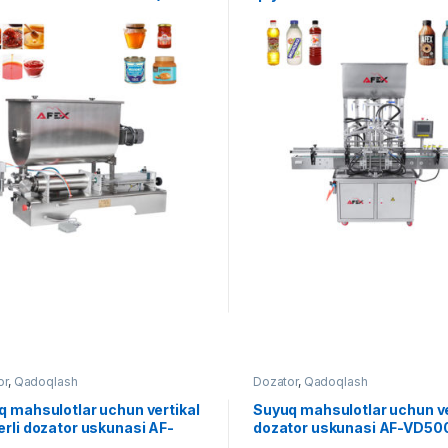
ml)
or
,
Qadoqlash
Dozator
,
Qadoqlash
 mahsulotlar uchun vertikal
Suyuq mahsulotlar uchun ve
rli dozator uskunasi AF-
dozator uskunasi AF-VD50
1000