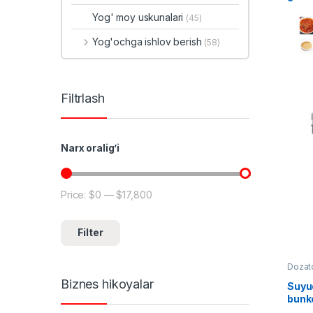
3000
Yog' moy uskunalari
(45)
Yog'ochga ishlov berish
(58)
Filtrlash
Narx oralig’i
Price:
$0
—
$17,800
Min price
Max price
Filter
Dozat
Biznes hikoyalar
Suyuq
bunke
BVD