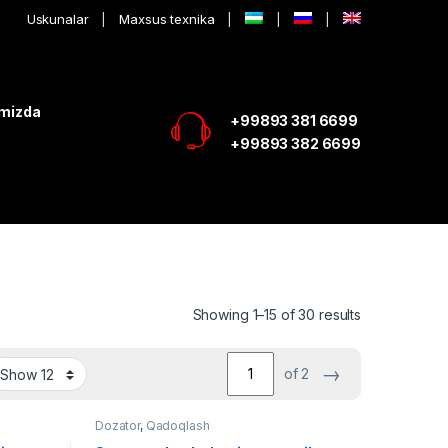
Uskunalar
Maxsus texnika
imizda
+99893 381 6699
+99893 382 6699
Showing 1–15 of 30 results
→
of 2
Dozator
,
Qadoqlash