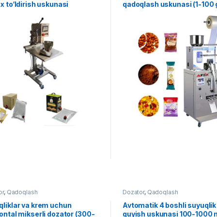
x to‘ldirish uskunasi
qadoqlash uskunasi (1-100 
or
,
Qadoqlash
Dozator
,
Qadoqlash
liklar va krem uchun
Avtomatik 4 boshli suyuqlik
ontal mikserli dozator (300-
quyish uskunasi 100-1000 