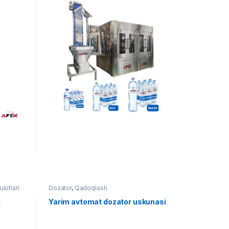
lotlari
Dozator
,
Qadoqlash
4
Yarim avtomat dozator uskunasi