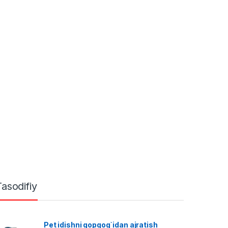
Tasodifiy
Pet idishni qopqog`idan ajratish