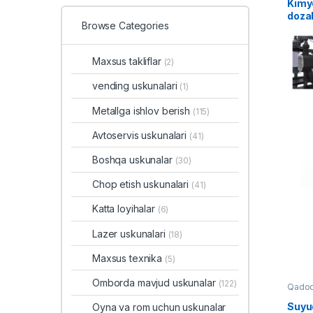
Kimy
dozal
Browse Categories
Maxsus takliflar
(2)
vending uskunalari
(1)
Metallga ishlov berish
(115)
Avtoservis uskunalari
(41)
Boshqa uskunalar
(30)
Chop etish uskunalari
(41)
Katta loyihalar
(6)
Lazer uskunalari
(18)
Maxsus texnika
(5)
Omborda mavjud uskunalar
(122)
Qadoq
Suyu
Oyna va rom uchun uskunalar