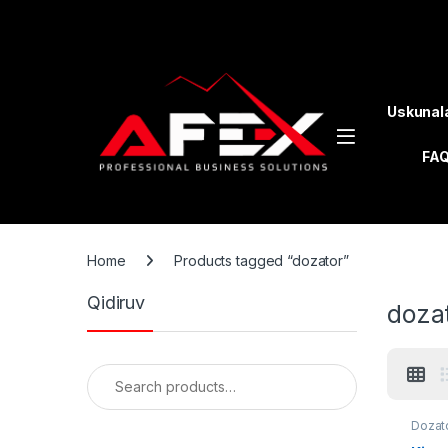
Skip to navigation
Skip to content
Uskunal
FA
Home
Products tagged “dozator”
Qidiruv
doza
Search for:
Dozat