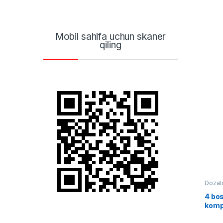
Mobil sahifa uchun skaner
qiling
Dozat
4 bos
komp
4B