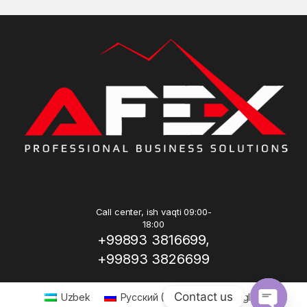
Call center, ish vaqti 09:00-
18:00
+99893 3816699,
+99893 3826699
Contact us
Uzbek
Русский
(
Russian
)
English