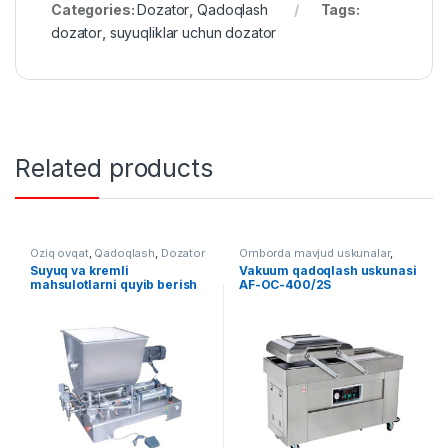
Categories:
Dozator
,
Qadoqlash
Tags:
dozator
,
suyuqliklar uchun dozator
Related products
Oziq ovqat
,
Qadoqlash
,
Dozator
Omborda mavjud uskunalar
,
Qadoqlash
,
Vakuum qadoqlash
Suyuq va kremli
Vakuum qadoqlash uskunasi
mahsulotlarni quyib berish
AF-OC-400/2S
uskunasi