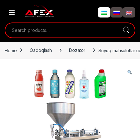
Skip to navigation
Skip to content
Search for:
Home
Qadoqlash
Dozator
Suyuq mahsulotlar u