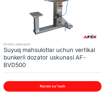
Dozator
,
Qadoqlash
Suyuq mahsulotlar uchun vertikal
bunkerli dozator uskunasi AF-
BVD500
Narxni so'rash