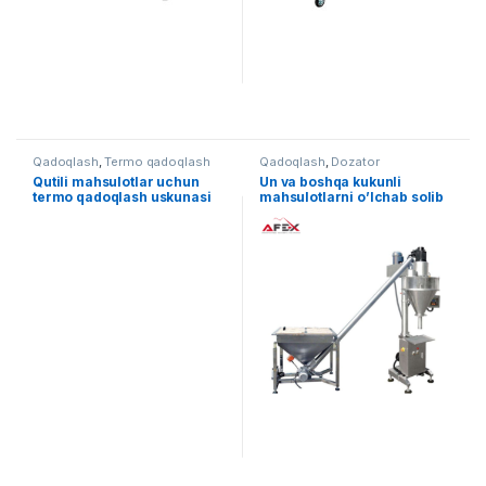
Qadoqlash
,
Termo qadoqlash
Qadoqlash
,
Dozator
Qutili mahsulotlar uchun
Un va boshqa kukunli
termo qadoqlash uskunasi
mahsulotlarni o’lchab solib
AF-RM-5540
berish uskunasi