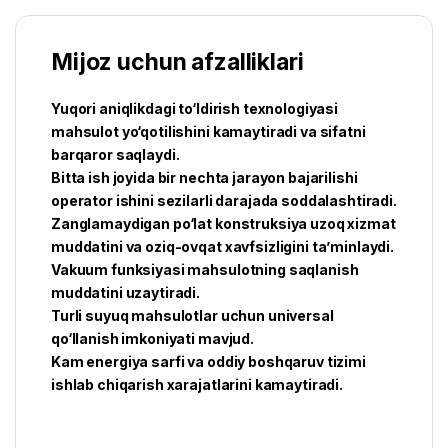
Mijoz uchun afzalliklari
Yuqori aniqlikdagi to‘ldirish texnologiyasi
mahsulot yo‘qotilishini kamaytiradi va sifatni
barqaror saqlaydi.
Bitta ish joyida bir nechta jarayon bajarilishi
operator ishini sezilarli darajada soddalashtiradi.
Zanglamaydigan po‘lat konstruksiya uzoq xizmat
muddatini va oziq-ovqat xavfsizligini ta’minlaydi.
Vakuum funksiyasi mahsulotning saqlanish
muddatini uzaytiradi.
Turli suyuq mahsulotlar uchun universal
qo‘llanish imkoniyati mavjud.
Kam energiya sarfi va oddiy boshqaruv tizimi
ishlab chiqarish xarajatlarini kamaytiradi.