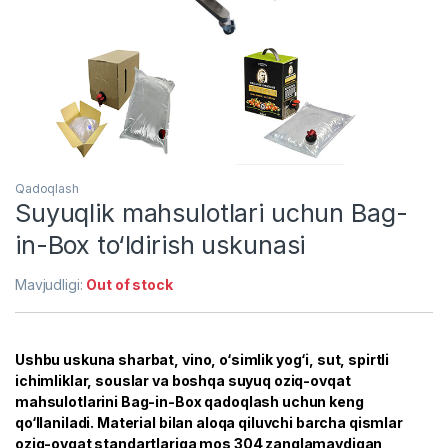
Qadoqlash
Suyuqlik mahsulotlari uchun Bag-
in-Box to‘ldirish uskunasi
Mavjudligi:
Out of stock
Ushbu uskuna sharbat, vino, o‘simlik yog‘i, sut, spirtli
ichimliklar, souslar va boshqa suyuq oziq-ovqat
mahsulotlarini Bag-in-Box qadoqlash uchun keng
qo‘llaniladi. Material bilan aloqa qiluvchi barcha qismlar
oziq-ovqat standartlariga mos 304 zanglamaydigan