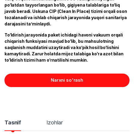
po‘latdan tayyorlangan bo‘lib, gigiyena talablariga to‘liq
javob beradi. Uskuna CIP (Clean In Place) tizimi orqali oson
tozalanadi va ishlab chiqarish jarayonida yuqori sanitariya
darajasini ta’minlaydi.
To‘ldirish jarayonida paket ichidagi havoni vakuum orqali
chiqarish funksiyasi mavjud bo‘lib, bu mahsulotning
saqlanish muddatini uzaytiradi va ko‘pik hosil bo‘lishini
kamaytiradi. Zarur holatda mijoz talabiga ko‘ra azot bilan
to‘ldirish tizimi ham o‘rnatilishi mumkin.
Narxni so'rash
Tasnif
Izohlar