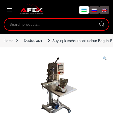
Skip to navigation
Skip to content
Search for:
Home
Qadoqlash
Suyuqlik mahsulotlari uchun Bag-in-Bo