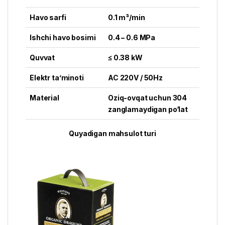
Havo sarfi
0.1 m³/min
Ishchi havo bosimi
0.4 – 0.6 MPa
Quvvat
≤ 0.38 kW
Elektr ta’minoti
AC 220V / 50Hz
Material
Oziq-ovqat uchun 304
zanglamaydigan po‘lat
Quyadigan mahsulot turi