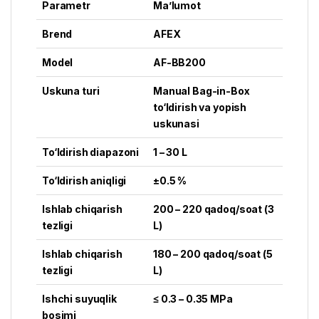
Parametr
Ma’lumot
Brend
AFEX
Model
AF-BB200
Uskuna turi
Manual Bag-in-Box
to‘ldirish va yopish
uskunasi
To‘ldirish diapazoni
1 – 30 L
To‘ldirish aniqligi
±0.5 %
Ishlab chiqarish
200 – 220 qadoq/soat (3
tezligi
L)
Ishlab chiqarish
180 – 200 qadoq/soat (5
tezligi
L)
Ishchi suyuqlik
≤ 0.3 – 0.35 MPa
bosimi