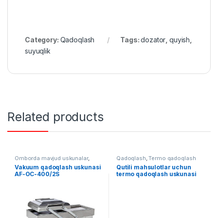
Category:
Qadoqlash
Tags:
dozator
,
quyish
,
suyuqlik
Related products
Omborda mavjud uskunalar
,
Qadoqlash
,
Termo qadoqlash
Qadoqlash
,
Vakuum qadoqlash
Vakuum qadoqlash uskunasi
Qutili mahsulotlar uchun
AF-OC-400/2S
termo qadoqlash uskunasi
AF-RM-5540