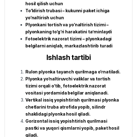
hosil qilish uchun
To‘ldirish trubasi – kukunni paket ichiga
yo‘naltirish uchun
Plyonkani tortish va yo‘naltirish tizimi –
plyonkaning to‘g‘ri harakatini ta’minlaydi
Fotoelektrik nazorat tizimi – plyonkadagi
belgilarni aniqlab, markazlashtirib turadi
Ishlash tartibi
Rulon plyonka tayanch qurilmaga o‘rnatiladi.
Plyonka yo‘naltiruvchi valiklar va tortish
tizimi orqali o‘tib, fotoelektrik nazorat
vositasi yordamida belgilar aniqlanadi.
Vertikal issiq yopishtirish qurilmasi plyonka
chetlarini truba atrofida yopib, silindr
shaklidagi plyonka hosil qiladi.
Gorizontal issiq yopishtirish qurilmasi
pastki va yuqori qismlarni yopib, paket hosil
qiladi.