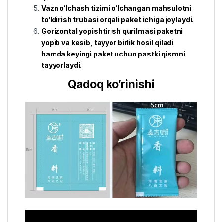
Vazn o‘lchash tizimi o‘lchangan mahsulotni
to‘ldirish trubasi orqali paket ichiga joylaydi.
Gorizontal yopishtirish qurilmasi paketni
yopib va kesib, tayyor birlik hosil qiladi
hamda keyingi paket uchun pastki qismni
tayyorlaydi.
Qadoq ko’rinishi