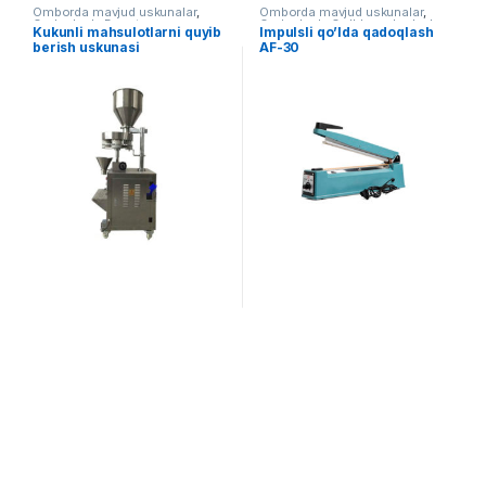
Omborda mavjud uskunalar
,
Omborda mavjud uskunalar
,
Qadoqlash
,
Dozator
Qadoqlash
,
Qo'lda qadoqlash
Kukunli mahsulotlarni quyib
Impulsli qo’lda qadoqlash
berish uskunasi
AF-30