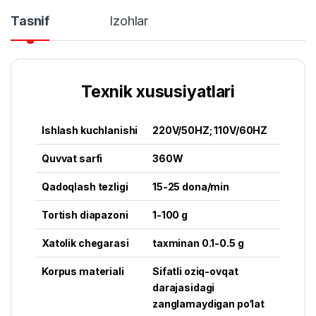
Tasnif
Izohlar
Texnik xususiyatlari
Ishlash kuchlanishi
220V/50HZ; 110V/60HZ
Quvvat sarfi
360W
Qadoqlash tezligi
15-25 dona/min
Tortish diapazoni
1-100 g
Xatolik chegarasi
taxminan 0.1-0.5 g
Korpus materiali
Sifatli oziq-ovqat
darajasidagi
zanglamaydigan po‘lat