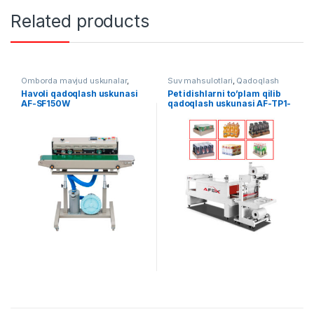
Related products
Omborda mavjud uskunalar
,
Suv mahsulotlari
,
Qadoqlash
Qadoqlash
Havoli qadoqlash uskunasi
Pet idishlarni to’plam qilib
AF-SF150W
qadoqlash uskunasi AF-TP1-
5