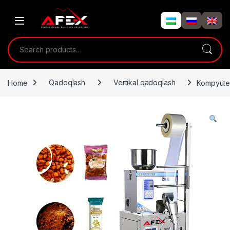
Skip to navigation
Skip to content
Search for:
Home
Qadoqlash
Vertikal qadoqlash
Kompyuterl