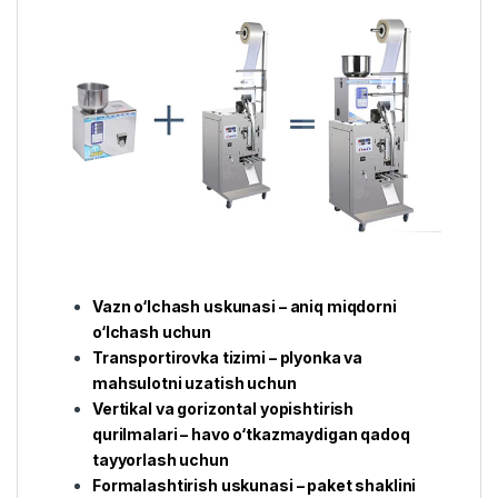
Vazn o‘lchash uskunasi – aniq miqdorni
o‘lchash uchun
Transportirovka tizimi – plyonka va
mahsulotni uzatish uchun
Vertikal va gorizontal yopishtirish
qurilmalari – havo o‘tkazmaydigan qadoq
tayyorlash uchun
Formalashtirish uskunasi – paket shaklini