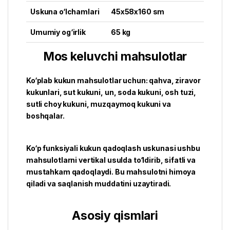
Uskuna o‘lchamlari
45x58x160 sm
Umumiy og‘irlik
65 kg
Mos keluvchi mahsulotlar
Ko‘plab kukun mahsulotlar uchun: qahva, ziravor
kukunlari, sut kukuni, un, soda kukuni, osh tuzi,
sutli choy kukuni, muzqaymoq kukuni va
boshqalar.
Ko‘p funksiyali kukun qadoqlash uskunasi ushbu
mahsulotlarni vertikal usulda to‘ldirib, sifatli va
mustahkam qadoqlaydi. Bu mahsulotni himoya
qiladi va saqlanish muddatini uzaytiradi.
Asosiy qismlari