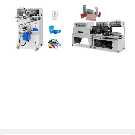
и круглых контейнеров AF-
AF-R350
GS200