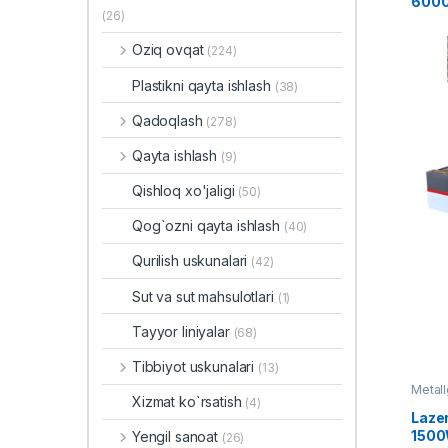
600
(26)
Oziq ovqat
(224)
Plastikni qayta ishlash
(38)
Qadoqlash
(278)
Qayta ishlash
(9)
Qishloq xo'jaligi
(50)
Qog`ozni qayta ishlash
(40)
Qurilish uskunalari
(42)
Sut va sut mahsulotlari
(1)
Tayyor liniyalar
(68)
Tibbiyot uskunalari
(13)
Metall
Xizmat ko`rsatish
(4)
Lazer
150
Yengil sanoat
(26)