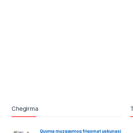
Chegirma
Quyma muzqaymoq frigomat uskunasi