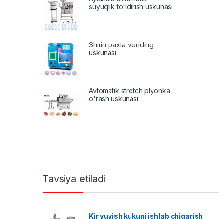
suyuqlik to'ldirish uskunasi
Shirin paxta vending
uskunasi
Avtomatik stretch plyonka
o'rash uskunasi
Tavsiya etiladi
Kir yuvish kukuni ishlab chiqarish