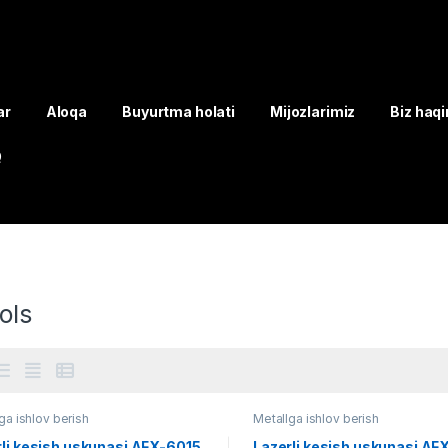
ar
Aloqa
Buyurtma holati
Mijozlarimiz
Biz haq
Q
ols
ga ishlov berish
Metallga ishlov berish
rli kesish uskunasi AFX-6015
Lazerli kesish uskunasi AF