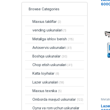
600
Browse Categories
Maxsus takliflar
(2)
vending uskunalari
(1)
Metallga ishlov berish
(115)
Avtoservis uskunalari
(41)
Boshqa uskunalar
(30)
Chop etish uskunalari
(41)
Katta loyihalar
(6)
Lazer uskunalari
(18)
Maxsus texnika
(5)
Omborda mavjud uskunalar
Metall
(122)
Lazer
Oyna va rom uchun uskunalar