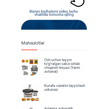
Mahsulotlar
Osh uchun tayyor
to‘g‘ralgan sabzi ishlab
chiqarish liniyasi (Yarim
avtomat)
Kunafa xamirini tayyorlash
uskunasi
Aylanma avtomatik