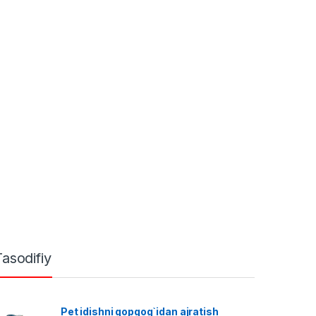
Tasodifiy
Pet idishni qopqog`idan ajratish