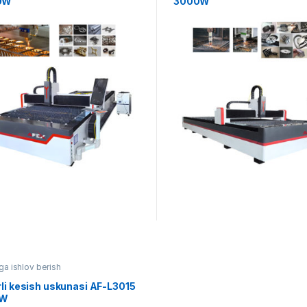
0W
3000W
ga ishlov berish
li kesish uskunasi AF-L3015
0W