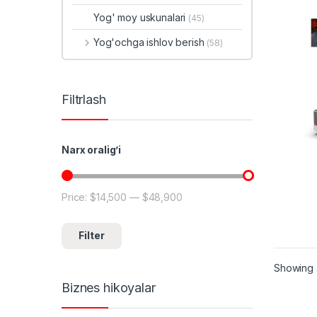
Yog' moy uskunalari
(45)
Yog'ochga ishlov berish
(58)
Filtrlash
Narx oralig’i
Price:
$14,500
—
$48,900
Min price
Max price
Filter
Showing a
Biznes hikoyalar