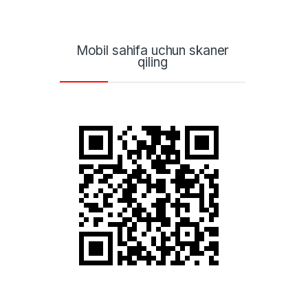
Mobil sahifa uchun skaner
qiling