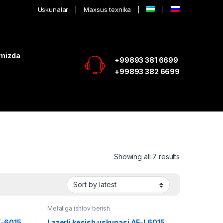
Uskunalar
Maxsus texnika
imizda
+99893 381 6699
+99893 382 6699
Showing all 7 results
Metallga ishlov berish
X-6015
Lazerli kesish uskunasi AF-L6015