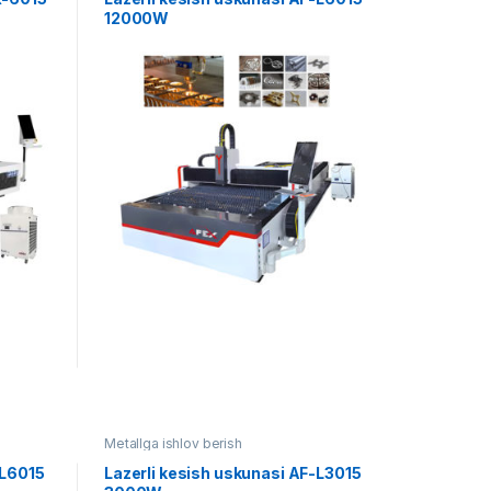
12000W
Metallga ishlov berish
-L6015
Lazerli kesish uskunasi AF-L3015