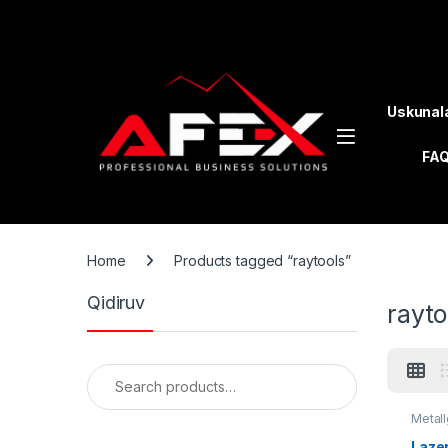
Skip to navigation
Skip to content
Uskunal
FA
Home
Products tagged “raytools”
Qidiruv
rayto
Search for:
Metall
Laze