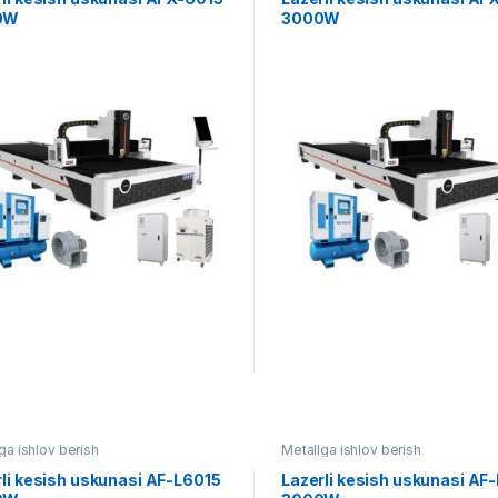
0W
3000W
ga ishlov berish
Metallga ishlov berish
li kesish uskunasi AF-L6015
Lazerli kesish uskunasi AF