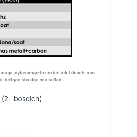
kunaga joylashingiz lozim bo’ladi. Ikkinchi non
i bo’lgan shaklga ega bo’ladi.
 (2- bosqich)