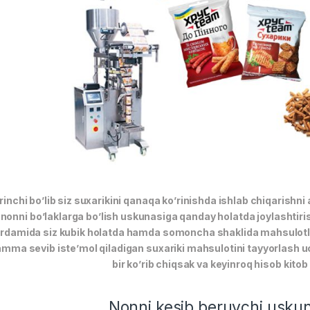
rinchi bo’lib siz suxarikini qanaqa ko’rinishda ishlab chiqarishni
 nonni bo’laklarga bo’lish uskunasiga qanday holatda joylashtirish
rdamida siz kubik holatda hamda somoncha shaklida mahsulotlar 
mma sevib iste’mol qiladigan suxariki mahsulotini tayyorlash 
bir ko’rib chiqsak va keyinroq hisob kito
Nonni kesib beruvchi uskun