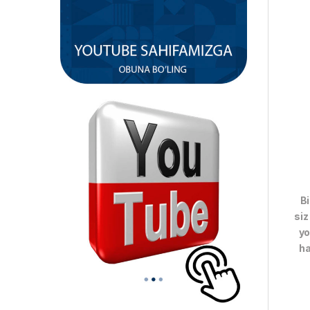
Bi
siz
yo
ha