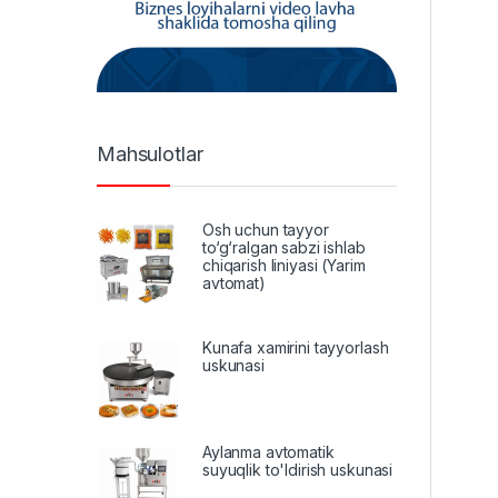
Mahsulotlar
Osh uchun tayyor
to‘g‘ralgan sabzi ishlab
chiqarish liniyasi (Yarim
avtomat)
Kunafa xamirini tayyorlash
uskunasi
Aylanma avtomatik
suyuqlik to'ldirish uskunasi