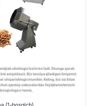
 aniqlab olishingiz lozim bo’ladi. Shunga qarab
ni aniq bilasiz. Biz tavsiya qiladigan liniyamiz
chiqarishingiz mumkin. Keling, biz siz bilan
uchun qanday uskunalardan foydalanishimizni
b bosqichiga o’tamiz.
a (1-bosqich)