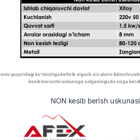
onni yuqoridagi ko’rinishga keltirib olgach siz ularni ikkinchi us
kesib beruvchi uskunaga solganingizda sizga kerakl
NON kesib berish uskunasi