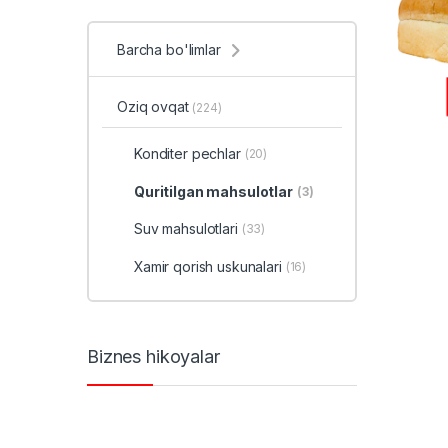
Barcha bo'limlar
Oziq ovqat
(224)
Konditer pechlar
(20)
Quritilgan mahsulotlar
(3)
Suv mahsulotlari
(33)
Xamir qorish uskunalari
(16)
Biznes hikoyalar