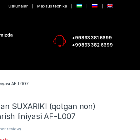
Uskunalar
Maxsus texnika
imizda
+99893 381 6699
+99893 382 6699
iniyasi AF-L007
ndan SUXARIKI (qotgan non)
arish liniyasi AF-L007
er review)