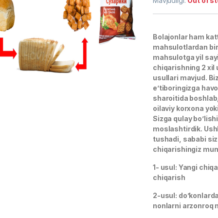
Mavjudligi:
Out of s
based on
customer
rating
Bolajonlar ham kat
mahsulotlardan biri
mahsulotga yil say
chiqarishning 2 xil
usullari mavjud. Bi
e’tiboringizga havo
sharoitida boshlab,
oilaviy korxona yok
Sizga qulay bo’lis
moslashtirdik. Ush
tushadi, sababi siz
chiqarishingiz mu
1- usul: Yangi chiqa
chiqarish
2-usul: do’konlard
nonlarni arzonroq na