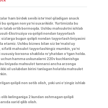
tock
talar ham birdek sevib iste’mol qiladigan snack
 bu qotgan non ya’ni suxarikidir. Yurtimizda bu
in talab ortib bormoqda. Ushbu mahsulotni ishlab
 usuli-Ekstruziya va qolipli nondan tayyorlash
z sizlarga bugun qolipli nondan tayyorlash liniyasini
la etamiz. Ushbu biznes bilan siz be’malol uy
 sifatli mahsulot tayyorlashingiz mumkin, ya’ni
i xususiy korxona shaklida ro’yhatdan o’tgan holda.
hi uchun hamma uskunalarni 220v kuchlanishga
bu liniyada mahsulot tannarxi ancha arzonga
 ikki xil uslubdan birini tanlagan holatda mahsulot
mkin.
rilgan qolipli non sotib olish, yoki uni o’zingiz ishlab
a olib kelinganiga 2 kundan oshmagan qolipli
rxda xarid qilib olish.