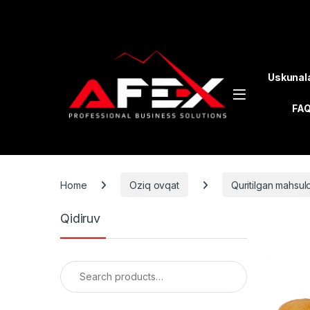
Skip to navigation
Skip to content
Uskunal
FA
Home
Oziq ovqat
Quritilgan mahsulo
Qidiruv
Search for: