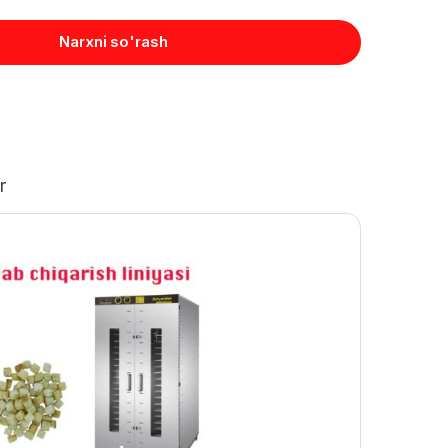
Narxni so'rash
r