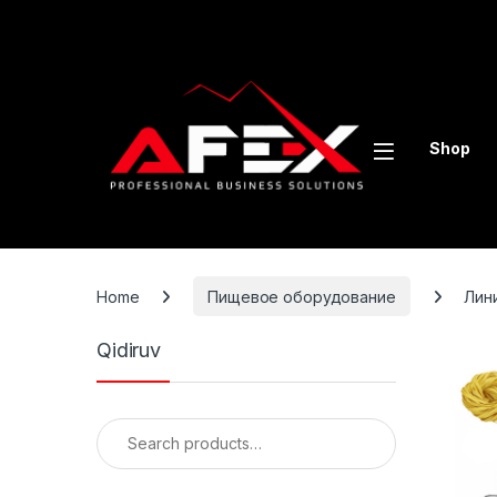
Skip to navigation
Skip to content
Shop
Home
Пищевое оборудование
Лин
Qidiruv
Search for: