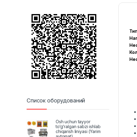
Тип
На
Не
Кол
Не
Список оборудований
Osh uchun tayyor
to‘g‘ralgan sabzi ishlab
chiqarish liniyasi (Yarim
avtomat)