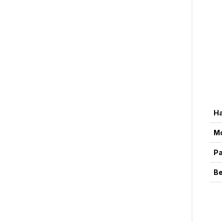
Н
М
Р
В