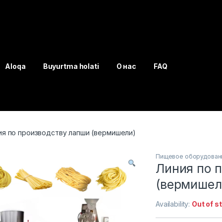
Aloqa
Buyurtma holati
О нас
FAQ
ия по производству лапши (вермишели)
Пищевое оборудован
Линия по 
(вермишел
Availability:
Out of s