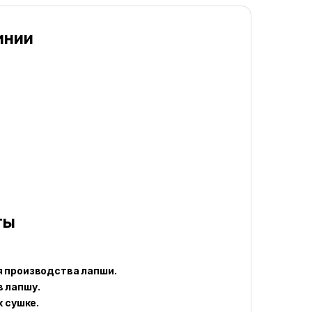
инии
ты
я производства лапши.
 лапшу.
к сушке.