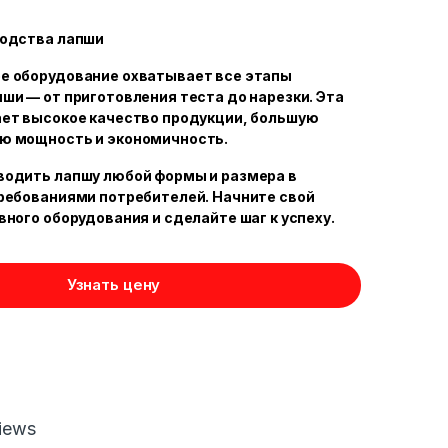
водства лапши
е оборудование охватывает все этапы
ши — от приготовления теста до нарезки. Эта
ает высокое качество продукции, большую
ю мощность и экономичность.
водить лапшу любой формы и размера в
ребованиями потребителей. Начните свой
вного оборудования и сделайте шаг к успеху.
Узнать цену
iews