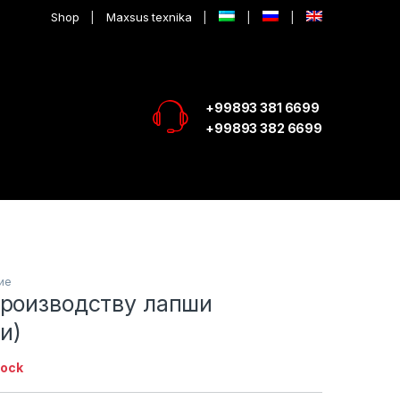
Shop
Maxsus texnika
+99893 381 6699
+99893 382 6699
ие
производству лапши
и)
tock