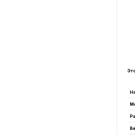
Это
Н
М
Р
В