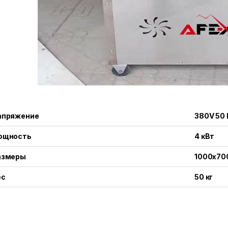
апряжение
380V 50 
ощность
4 кВт
азмеры
1000x70
ес
50 кг