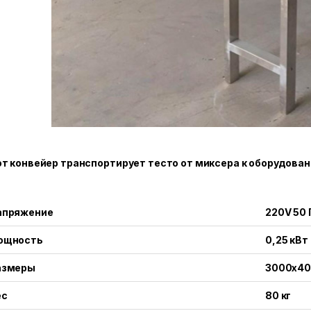
т конвейер транспортирует тесто от миксера к оборудова
апряжение
220V 50 
ощность
0,25 кВт
азмеры
3000x40
ес
80 кг