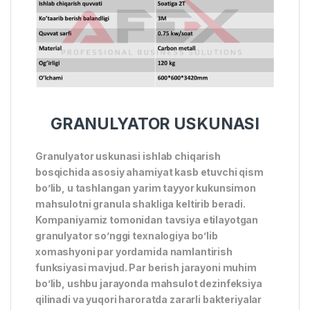
GRANULYATOR USKUNASI
Granulyator uskunasi ishlab chiqarish
bosqichida asosiy ahamiyat kasb etuvchi qism
bo’lib, u tashlangan yarim tayyor kukunsimon
mahsulotni granula shakliga keltirib beradi.
Kompaniyamiz tomonidan tavsiya etilayotgan
granulyator so’nggi texnalogiya bo’lib
xomashyoni par yordamida namlantirish
funksiyasi mavjud. Par berish jarayoni muhim
bo’lib, ushbu jarayonda mahsulot dezinfeksiya
qilinadi va yuqori haroratda zararli bakteriyalar