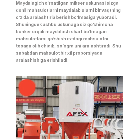
Maydalagich o’rnatilgan mikser uskunasi sizga
donli mahsulotlarni maydalab ularni bir vaqtning
o’zida aralashtirib berish bo’lmasiga yuboradi.
Shuningdek ushbu uskunaga siz qo’shimcha
bunker orqali maydalash shart bo’lmagan
mahsulotlarni qo’shish istdagi mahsulotni
tepaga olib chiqib, so’ngra uni aralashtiradi. Shu
sababdan mahsulot bir xil proporsiyada
aralashishiga erishiladi.