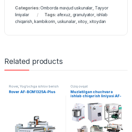
Categories:
Omborda mavjud uskunalar
,
Tayyor
liniyalar
Tags:
afexuz
,
granulyator
,
ishlab
chiqarish
,
kambikorin
,
uskunalar
,
xitoy
,
xitoydan
Related products
Rover
,
Yog'ochga ishlov berish
Oziq ovqat
Rover AF-BCM1325A-Plus
Muzlatilgan chuchvara
ishlab chiqarish liniyasi AF-
L017