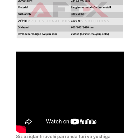
Siz oziqlantiruvchi parranda turi va yoshiga