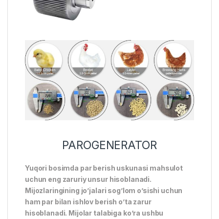
PAROGENERATOR
Yuqori bosimda par berish uskunasi mahsulot
uchun eng zaruriy unsur hisoblanadi.
Mijozlaringining jo’jalari sog’lom o’sishi uchun
ham par bilan ishlov berish o’ta zarur
hisoblanadi. Mijolar talabiga ko’ra ushbu