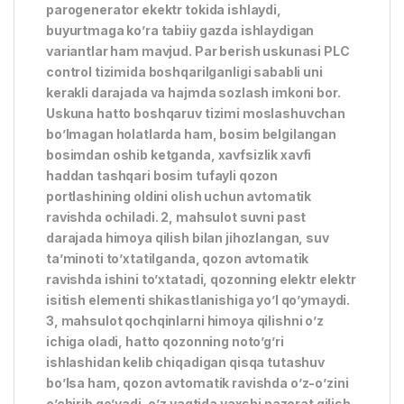
parogenerator ekektr tokida ishlaydi,
buyurtmaga ko’ra tabiiy gazda ishlaydigan
variantlar ham mavjud. Par berish uskunasi PLC
control tizimida boshqarilganligi sababli uni
kerakli darajada va hajmda sozlash imkoni bor.
Uskuna hatto boshqaruv tizimi moslashuvchan
bo’lmagan holatlarda ham, bosim belgilangan
bosimdan oshib ketganda, xavfsizlik xavfi
haddan tashqari bosim tufayli qozon
portlashining oldini olish uchun avtomatik
ravishda ochiladi. 2, mahsulot suvni past
darajada himoya qilish bilan jihozlangan, suv
ta’minoti to’xtatilganda, qozon avtomatik
ravishda ishini to’xtatadi, qozonning elektr elektr
isitish elementi shikastlanishiga yo’l qo’ymaydi.
3, mahsulot qochqinlarni himoya qilishni o’z
ichiga oladi, hatto qozonning noto’g’ri
ishlashidan kelib chiqadigan qisqa tutashuv
bo’lsa ham, qozon avtomatik ravishda o’z-o’zini
o’chirib qo’yadi, o’z vaqtida yaxshi nazorat qilish