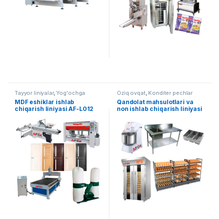
Tayyor liniyalar
,
Yog'ochga
Oziq ovqat
,
Konditer pechlar
ishlov berish
MDF eshiklar ishlab
Qandolat mahsulotlari va
chiqarish liniyasi AF-L012
non ishlab chiqarish liniyasi
AF-L006