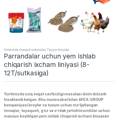
Omborda mavjud uskunalar
,
Tayyor liniyalar
Parrandalar uchun yem ishlab
chiqarish ixcham liniyasi (8-
12T/sutkasiga)
Yurtimizda oziq ovqat xavfsizligi masalasi doim dolzarb
hisoblanib kelgan. Shu munosabat bilan AFEX-GROUP
kompaniyasi broyler va tuxum uchun mo’ljallangan
tovuqlar, tuyaqush, g’oz va o’rdak yetishtiruvchilar uchun
maxsus boyitilgan yem ishlab chiqarish ixcham liniyasini