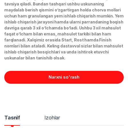
tavsiya qiladi. Bundan tashqari ushbu uskunaning
maydalab berish qismini o’zgartirgan holda chorva mollari
uchun ham granulangan yem ishlab chiqarish mumkin. Yem
ishlab chiqarish jarayoni hamda ularni parrandaning boqish
davriga qarab 3 xil o’lchamda bo’ladi. Ushbu 3 xil mahsulot
faqat o’lcham bilan emas, mahsulot tarkibi bilan ham
farqlanadi. Xalqimiz orasida Start, Rost hamda Finish
nomlari bilan ataladi. Keling dastavval sizlar bilan mahsulot
ishlab chiqarish bosqichlari va unda ishtirok etuvchi
uskunalar bilan tanishib olsak.
Narxni so'rash
Tasnif
Izohlar