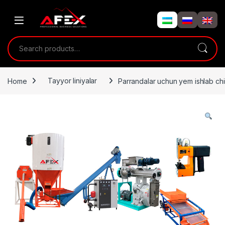
Skip to navigation
Skip to content
Search for:
Home
Tayyor liniyalar
Parrandalar uchun yem ishlab chiq