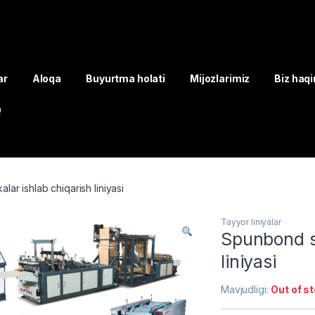
ar
Aloqa
Buyurtma holati
Mijozlarimiz
Biz haq
Q
ar ishlab chiqarish liniyasi
Tayyor liniyalar
Spunbond s
liniyasi
Mavjudligi:
Out of s