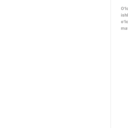
O’l
ish
o’l
mat