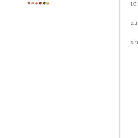
1.O
2.U
3.F