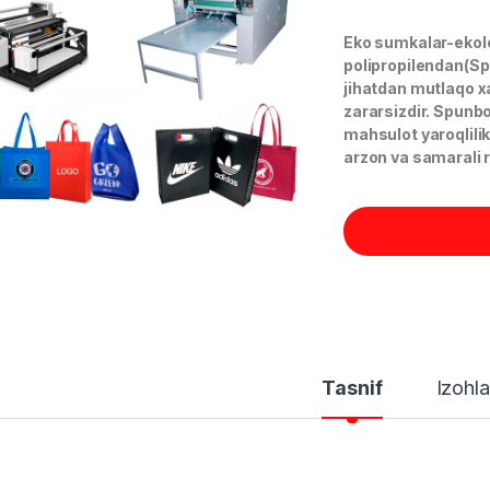
Eko sumkalar-ekol
polipropilendan(Sp
jihatdan mutlaqo x
zararsizdir. Spunbo
mahsulot yaroqlilik
arzon va samarali 
Tasnif
Izohla