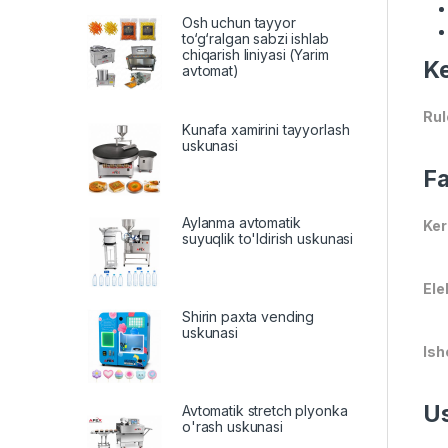
Osh uchun tayyor
to‘g‘ralgan sabzi ishlab
chiqarish liniyasi (Yarim
Ke
avtomat)
Rul
Kunafa xamirini tayyorlash
uskunasi
Fa
Aylanma avtomatik
Ker
suyuqlik to'ldirish uskunasi
Ele
Shirin paxta vending
uskunasi
Ish
Us
Avtomatik stretch plyonka
o'rash uskunasi