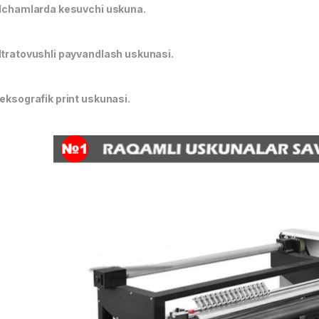
’lchamlarda kesuvchi uskuna.
ltratovushli payvandlash uskunasi.
leksografik print uskunasi.