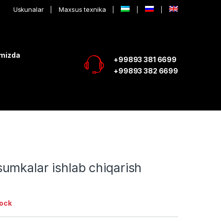
Uskunalar
Maxsus texnika
imizda
+99893 381 6699
+99893 382 6699
umkalar ishlab chiqarish
tock