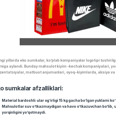
ngi yillarda eko sumkalar, ko’plab kompaniyalar logotipi tushirilg
miga aylandi. Bunday mahsulot kiyim -kechak kompaniyalari, yod
zentatsiyalar, matbuot anjumanlari, oyoq-kiyimlarda, aksiya va 
o sumkalar afzalliklari:
Material bardoshli: ular og’irligi 15 kg gacha bo’lgan yuklarni k
Mahsulotlar suv o’tkazmaydigan va havo o’tkazuvchan bo’lib, u
yorqinligini yo’qotmaydi.