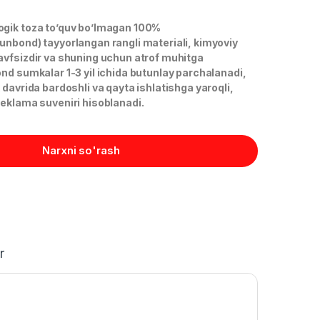
ogik toza to’quv bo’lmagan 100%
unbond) tayyorlangan rangli materiali, kimyoviy
avfsizdir va shuning uchun atrof muhitga
nd sumkalar 1-3 yil ichida butunlay parchalanadi,
 davrida bardoshli va qayta ishlatishga yaroqli,
reklama suveniri hisoblanadi.
Narxni so'rash
r