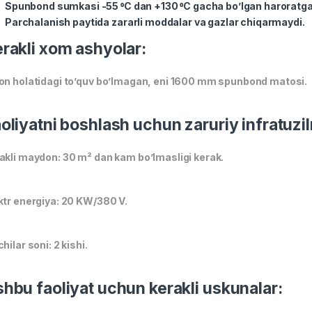
Spunbond sumkasi -55 ⁰C dan +130 ⁰C gacha bo’lgan haroratga
Parchalanish paytida zararli moddalar va gazlar chiqarmaydi.
rakli xom ashyolar:
on holatidagi to’quv bo’lmagan, eni 1600 mm spunbond matosi.
oliyatni boshlash uchun zaruriy infratuzi
akli maydon: 30 m² dan kam bo’lmasligi kerak.
ktr energiya: 20 KW/380 V.
chilar soni: 2 kishi.
hbu faoliyat uchun kerakli uskunalar: