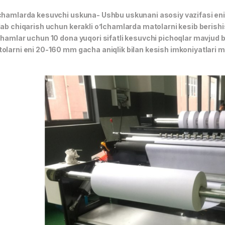
chamlarda kesuvchi uskuna- Ushbu uskunani asosiy vazifasi en
lab chiqarish uchun kerakli o’lchamlarda matolarni kesib berish
chamlar uchun 10 dona yuqori sifatli kesuvchi pichoqlar mavjud b
olarni eni 20-160 mm gacha aniqlik bilan kesish imkoniyatlari m