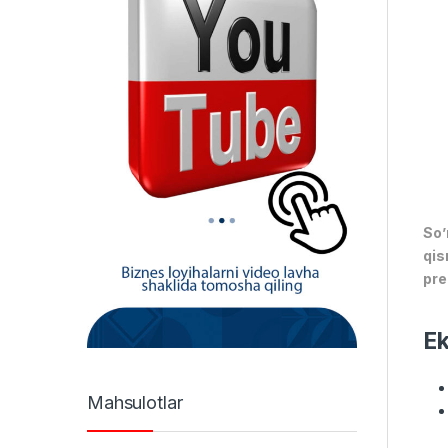
So’
qis
pre
Ek
Mahsulotlar