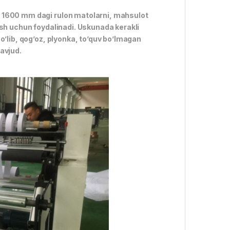
i 1600 mm dagi rulon matolarni, mahsulot
ish uchun foydalinadi. Uskunada kerakli
o’lib, qog’oz, plyonka, to’quv bo’lmagan
avjud.