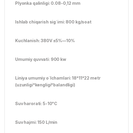
Plyonka qalinligi: 0.08-0,12 mm
Ishlab chiqarish sig`imi: 800 kg/soat
Kuchlanish: 380V ±5%—10%
Umumiy quvvati: 900 kw
Liniya umumiy o`lchamlari: 18*11*22 metr
(uzunligi*kengligi*balandligi)
Suv harorati: 5-10°C
Suv hajmi: 150 L/min