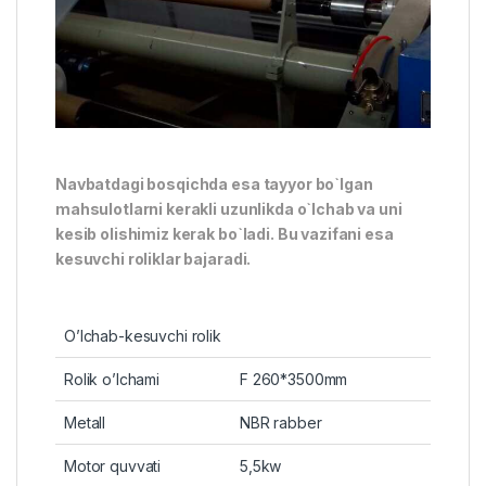
Navbatdagi bosqichda esa tayyor bo`lgan
mahsulotlarni kerakli uzunlikda o`lchab va uni
kesib olishimiz kerak bo`ladi. Bu vazifani esa
kesuvchi roliklar bajaradi.
O’lchab-kesuvchi rolik
Rolik o’lchami
F 260*3500mm
Metall
NBR rabber
Motor quvvati
5,5kw