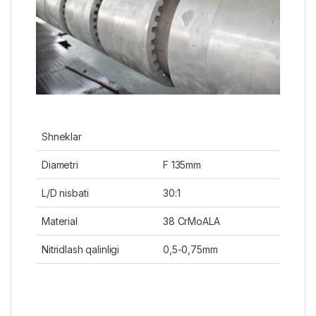
Shneklar
Diametri
F 135mm
L/D nisbati
30:1
Material
38 CrMoALA
Nitridlash qalinligi
0,5-0,75mm