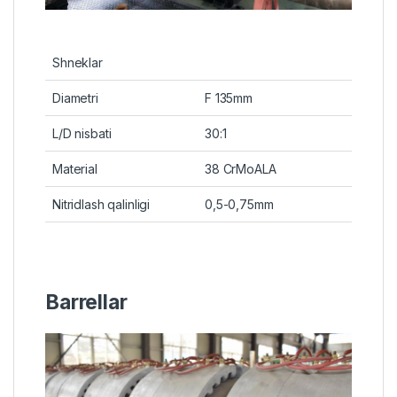
Shneklar
Diametri
F 135mm
L/D nisbati
30:1
Material
38 CrMoALA
Nitridlash qalinligi
0,5-0,75mm
Barrellar