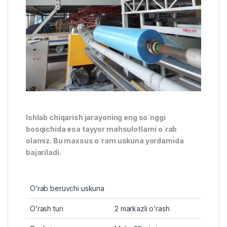
Ishlab chiqarish jarayoning eng so`nggi
bosqichida esa tayyor mahsulotlarni o`rab
olamiz. Bu maxsus o`ram uskuna yordamida
bajariladi.
O’rab beruvchi uskuna
O’rash turi
2 markazli o’rash