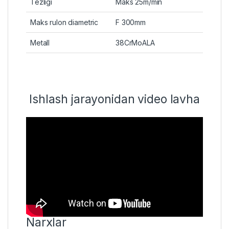
Tezligi
Maks 25m/min
Maks rulon diametric
F 300mm
Metall
38CrMoALA
Ishlash jarayonidan video lavha
Narxlar