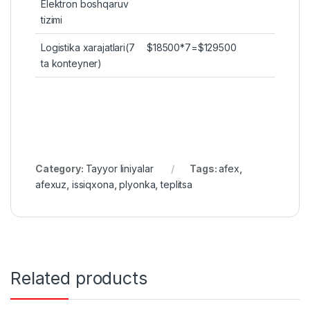
Elektron boshqaruv
tizimi
Logistika xarajatlari(7
$18500*7=$129500
ta konteyner)
Category:
Tayyor liniyalar
Tags:
afex
,
afexuz
,
issiqxona
,
plyonka
,
teplitsa
Related products