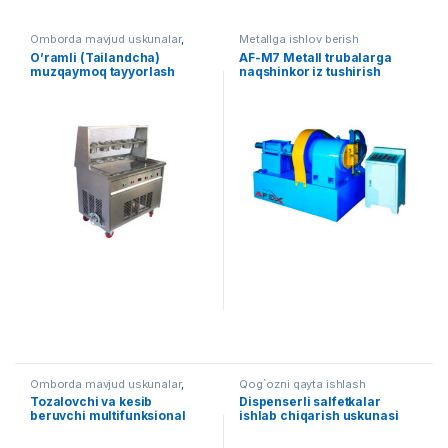
Omborda mavjud uskunalar
,
Metallga ishlov berish
Oziq ovqat
O’ramli (Tailandcha)
AF-M7 Metall trubalarga
muzqaymoq tayyorlash
naqshinkor iz tushirish
uskunasi
uskunasi
Omborda mavjud uskunalar
,
Qog`ozni qayta ishlash
Oziq ovqat
Tozalovchi va kesib
Dispenserli salfetkalar
beruvchi multifunksional
ishlab chiqarish uskunasi
uskuna