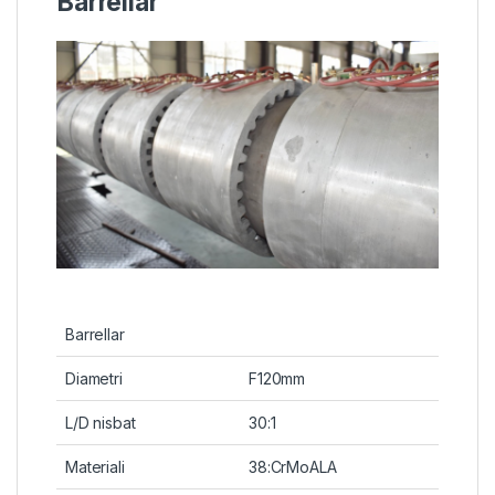
Barrellar
Barrellar
Diametri
F120mm
L/D nisbat
30:1
Materiali
38:CrMoALA