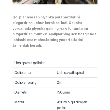
Qoliplar asosan plyonka parametrlarini
o`zgartirish uchun kerak bo`ladi. Qoliplar
yordamida plyonka qalinligi va o`lchamlarini
o`zgartirish mumkin. Qoliplarning uch bosqichda
ishlashi esa mahsulotning yuqori sifatini
ta`minlab beradi.
Uch qavatli qoliplar
Qoliplar turi
Uch qavatli spiral
Qoliplar oralig’i
2mm
Diametri
1500mm
Metall
42CrMo qizdirilgan
po’lat