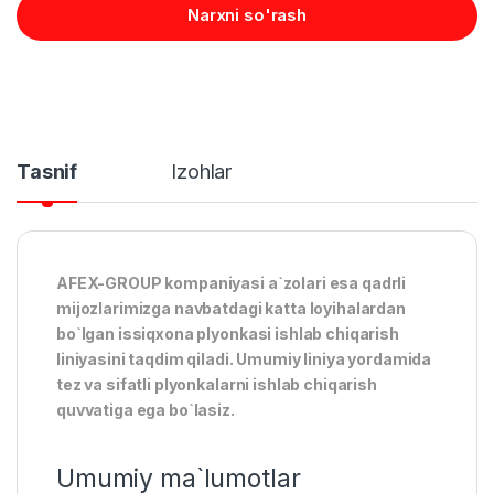
Narxni so'rash
Tasnif
Izohlar
AFEX-GROUP kompaniyasi a`zolari esa qadrli
mijozlarimizga navbatdagi katta loyihalardan
bo`lgan issiqxona plyonkasi ishlab chiqarish
liniyasini taqdim qiladi. Umumiy liniya yordamida
tez va sifatli plyonkalarni ishlab chiqarish
quvvatiga ega bo`lasiz.
Umumiy ma`lumotlar