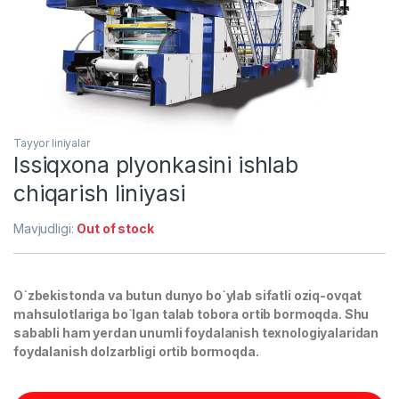
Tayyor liniyalar
Issiqxona plyonkasini ishlab
chiqarish liniyasi
Mavjudligi:
Out of stock
O`zbekistonda va butun dunyo bo`ylab sifatli oziq-ovqat
mahsulotlariga bo`lgan talab tobora ortib bormoqda. Shu
sababli ham yerdan unumli foydalanish texnologiyalaridan
foydalanish dolzarbligi ortib bormoqda.