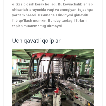
o`tkazib olish kerak bo`ladi. Bu keyinchalik ishlab
chiqarish jarayonida vaqt va energiyani tejashga
yordam beradi. Uskunada silindr yoki gidravlik
filtr qo`llash mumkin. Bunday turdagi filtrlarni
topish muammo tug`dirmaydi.
Uch qavatli qoliplar