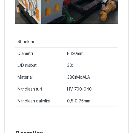
Shneklar
Diametri
F 120mm
L/D nisbat
30:1
Material
38CrMoALA
Nitridlash turi
HV 700-940
Nitridlash qalinligi
0,5-0,75mm