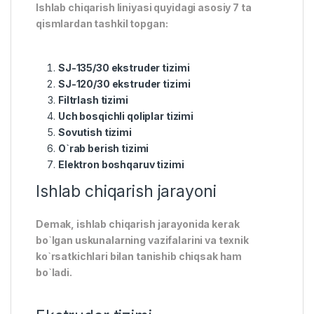
Ishlab chiqarish liniyasi quyidagi asosiy 7 ta
qismlardan tashkil topgan:
SJ-135/30 ekstruder tizimi
SJ-120/30 ekstruder tizimi
Filtrlash tizimi
Uch bosqichli qoliplar tizimi
Sovutish tizimi
O`rab berish tizimi
Elektron boshqaruv tizimi
Ishlab chiqarish jarayoni
Demak, ishlab chiqarish jarayonida kerak
bo`lgan uskunalarning vazifalarini va texnik
ko`rsatkichlari bilan tanishib chiqsak ham
bo`ladi.