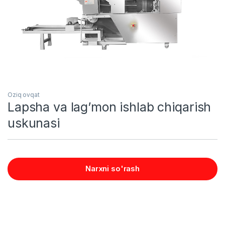
Oziq ovqat
Lapsha va lag’mon ishlab chiqarish
uskunasi
Narxni so'rash