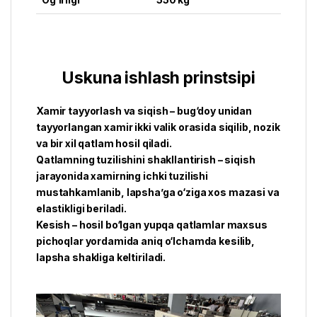
Uskuna ishlash prinstsipi
Xamir tayyorlash va siqish – bug‘doy unidan
tayyorlangan xamir ikki valik orasida siqilib, nozik
va bir xil qatlam hosil qiladi.
Qatlamning tuzilishini shakllantirish – siqish
jarayonida xamirning ichki tuzilishi
mustahkamlanib, lapsha’ga o‘ziga xos mazasi va
elastikligi beriladi.
Kesish – hosil bo‘lgan yupqa qatlamlar maxsus
pichoqlar yordamida aniq o‘lchamda kesilib,
lapsha shakliga keltiriladi.