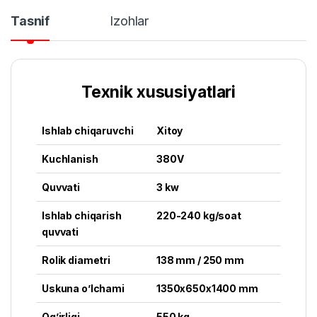
Tasnif
Izohlar
Texnik xususiyatlari
Ishlab chiqaruvchi
Xitoy
Kuchlanish
380V
Quvvati
3 kw
Ishlab chiqarish
220-240 kg/soat
quvvati
Rolik diametri
138 mm / 250 mm
Uskuna o’lchami
1350x650x1400 mm
Og’irligi
550 kg