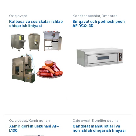
Oziq ovqat
Konditer pechlar
,
Omborda
mavjud uskunalar
,
Oziq ovqat
Kalbasa va sosiskalar ishlab
Bir qavat uch podnosli pech
chiqarish liniyasi
AF-YCQ-3D
Oziq ovqat
,
Xamir qorish
Oziq ovqat
,
Konditer pechlar
uskunalari
Xamir qorish uskunasi AF-
Qandolat mahsulotlari va
L130
non ishlab chiqarish liniyasi
AF-L006