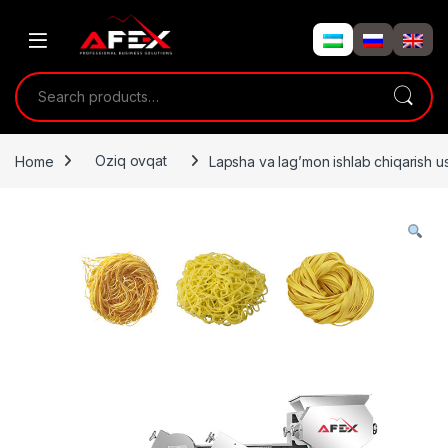
Skip to navigation
Skip to content
Search for:
Home
Oziq ovqat
Lapsha va lag’mon ishlab chiqarish u