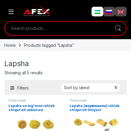
Skip to navigation
Skip to content
Search for:
Home
Products tagged “Lapsha”
Lapsha
Showing all 5 results
Filters
Oziq ovqat
Oziq ovqat
Lapsha va lag’mon ishlab
Lapsha (вермишель) ishlab
chiqarish uskunasi
chiqarish liniyasi