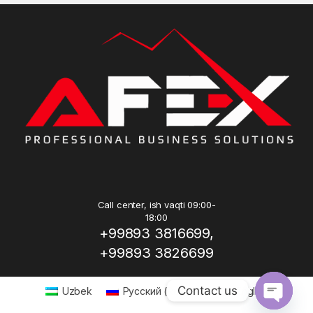
Call center, ish vaqti 09:00-
18:00
+99893 3816699,
+99893 3826699
Contact us
Uzbek
Русский
(
Russian
)
English