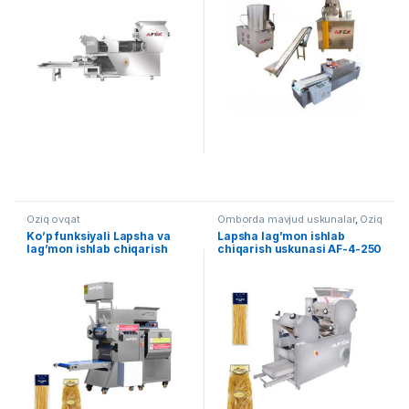
Oziq ovqat
Omborda mavjud uskunalar
,
Oziq
ovqat
Ko’p funksiyali Lapsha va
Lapsha lag’mon ishlab
lag’mon ishlab chiqarish
chiqarish uskunasi AF-4-250
uskunasi