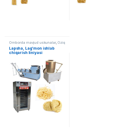
Omborda mavjud uskunalar
,
Oziq
ovqat
Lapsha, Lag’mon ishlab
chiqarish liniyasi