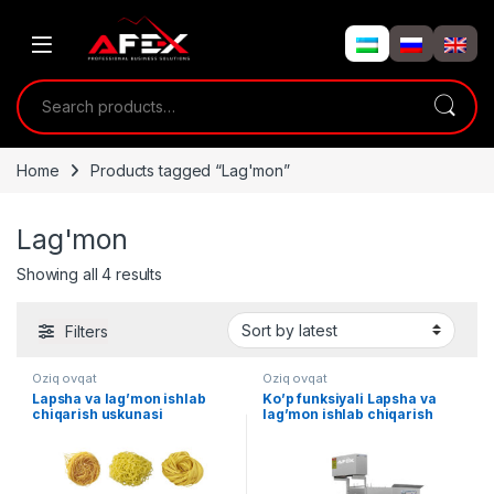
Skip to navigation
Skip to content
Search for:
Home
Products tagged “Lag'mon”
Lag'mon
Showing all 4 results
Filters
Oziq ovqat
Oziq ovqat
Lapsha va lag’mon ishlab
Ko’p funksiyali Lapsha va
chiqarish uskunasi
lag’mon ishlab chiqarish
uskunasi