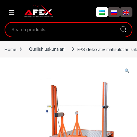
Skip to navigation
Skip to content
Search for:
Home
Qurilish uskunalari
EPS dekorativ mahsulotlar ishl