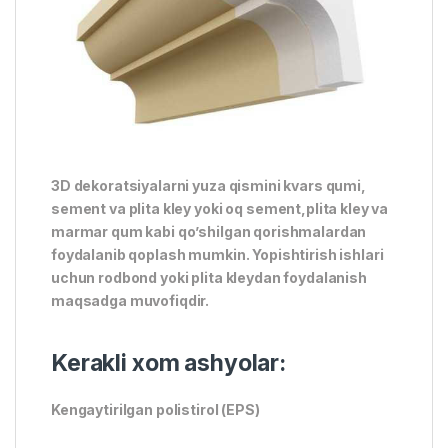
3D dekoratsiyalarni yuza qismini kvars qumi,
sement va plita kley yoki oq sement,plita kley va
marmar qum kabi qo’shilgan qorishmalardan
foydalanib qoplash mumkin. Yopishtirish ishlari
uchun rodbond yoki plita kleydan foydalanish
maqsadga muvofiqdir.
Kerakli xom ashyolar:
Kengaytirilgan polistirol (EPS)