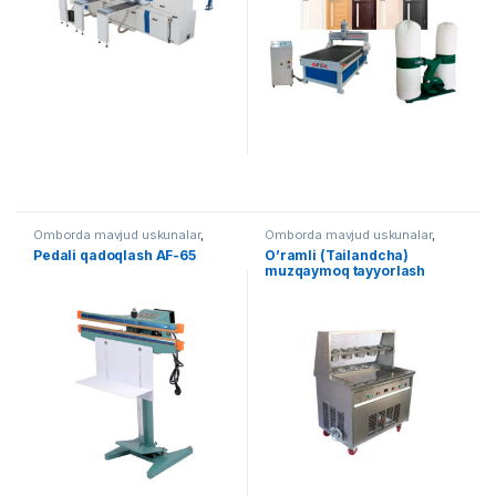
Omborda mavjud uskunalar
,
Omborda mavjud uskunalar
,
Qadoqlash
,
Qo'lda qadoqlash
Oziq ovqat
Pedali qadoqlash AF-65
O’ramli (Tailandcha)
muzqaymoq tayyorlash
uskunasi