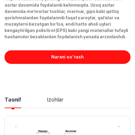
asrlar davomida foydalanib kelinmoqda. Uzoq asrlar
davomida me’morlar toshlar, marmar, gips kabi qattiq
qorishmalardan faydalannib faqat saroylar, qal’alar va
muzeylarni bezatgan bo’lsa, endi hatto aholi uylari
kengaytirilgan polistirol (EPS) kabi yangi materiallar tufayli
hashamdor bezaklardan foydalanish yanada arzonlashdi.
Narxni so'rash
Tasnif
Izohlar