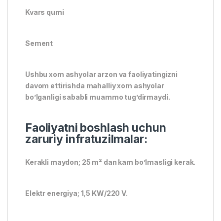
Kvars qumi
Sement
Ushbu xom ashyolar arzon va faoliyatingizni
davom ettirishda mahalliy xom ashyolar
bo’lganligi sababli muammo tug’dirmaydi.
Faoliyatni boshlash uchun
zaruriy infratuzilmalar:
Kerakli maydon; 25 m² dan kam bo’lmasligi kerak.
Elektr energiya; 1,5 KW/220 V.