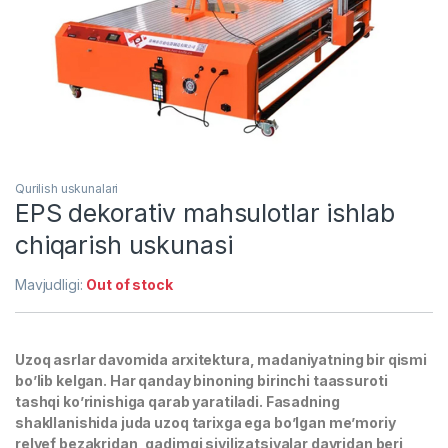
Qurilish uskunalari
EPS dekorativ mahsulotlar ishlab
chiqarish uskunasi
Mavjudligi:
Out of stock
Uzoq asrlar davomida arxitektura, madaniyatning bir qismi
bo’lib kelgan. Har qanday binoning birinchi taassuroti
tashqi ko’rinishiga qarab yaratiladi. Fasadning
shakllanishida juda uzoq tarixga ega bo’lgan me’moriy
relyef bezakridan, qadimgi sivilizatsiyalar davridan beri