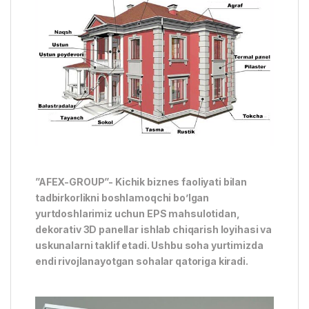
”AFEX-GROUP”- Kichik biznes faoliyati bilan
tadbirkorlikni boshlamoqchi bo’lgan
yurtdoshlarimiz uchun EPS mahsulotidan,
dekorativ 3D panellar ishlab chiqarish loyihasi va
uskunalarni taklif etadi. Ushbu soha yurtimizda
endi rivojlanayotgan sohalar qatoriga kiradi.