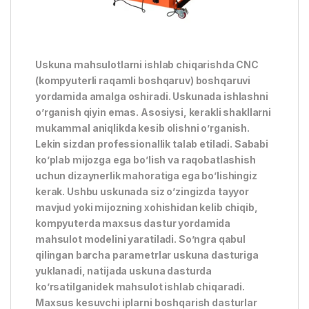
Uskuna mahsulotlarni ishlab chiqarishda CNC
(kompyuterli raqamli boshqaruv) boshqaruvi
yordamida amalga oshiradi. Uskunada ishlashni
o’rganish qiyin emas. Asosiysi, kerakli shakllarni
mukammal aniqlikda kesib olishni o’rganish.
Lekin sizdan professionallik talab etiladi. Sababi
ko’plab mijozga ega bo’lish va raqobatlashish
uchun dizaynerlik mahoratiga ega bo’lishingiz
kerak. Ushbu uskunada siz o’zingizda tayyor
mavjud yoki mijozning xohishidan kelib chiqib,
kompyuterda maxsus dastur yordamida
mahsulot modelini yaratiladi. So’ngra qabul
qilingan barcha parametrlar uskuna dasturiga
yuklanadi, natijada uskuna dasturda
ko’rsatilganidek mahsulot ishlab chiqaradi.
Maxsus kesuvchi iplarni boshqarish dasturlar