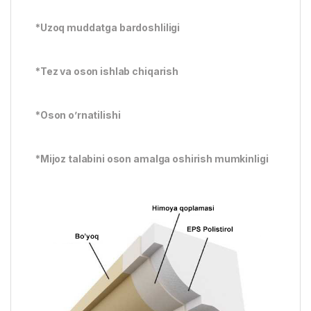
*Uzoq muddatga bardoshliligi
*Tez va oson ishlab chiqarish
*Oson o’rnatilishi
*Mijoz talabini oson amalga oshirish mumkinligi