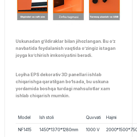
Uskunadan g’ildiraklar bilan jihozlangan. Bu o’z
navbatida foydalanish vaqtida o’zingiz istagan
joyga ko’chirish imkoniyatini beradi.
Loyiha EPS dekorativ 3D panellari ishlab
chiqarishga qaratilgan bo’lsada, bu uskuna
yordamida boshqa turdagi mahsulotlar xam
ishlab chiqarish mumkin.
Model
Ish stoli
Quvvati
Hajmi
NF1415
1450*1370*1280mm
1000 V
2000*1500*75