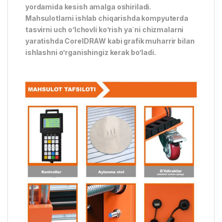
yordamida kesish amalga oshiriladi.
Mahsulotlarni ishlab chiqarishda kompyuterda
tasvirni uch o’lchovli ko’rish ya`ni chizmalarni
yaratishda CorelDRAW kabi grafik muharrir bilan
ishlashni o’rganishingiz kerak bo’ladi.