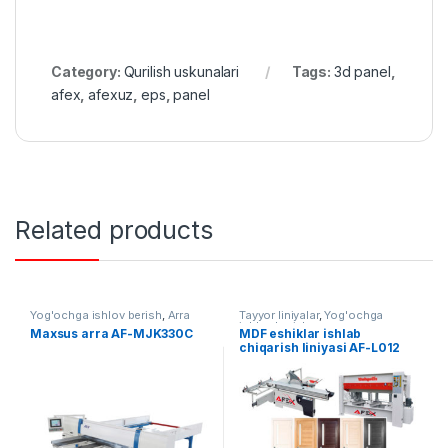
Category:
Qurilish uskunalari
Tags:
3d panel
,
afex
,
afexuz
,
eps
,
panel
Related products
Yog'ochga ishlov berish
,
Arra
Tayyor liniyalar
,
Yog'ochga
ishlov berish
Maxsus arra AF-MJK330C
MDF eshiklar ishlab
chiqarish liniyasi AF-L012