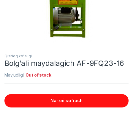
Qishloq xo'jaligi
Bolg’ali maydalagich AF-9FQ23-16
Mavjudligi:
Out of stock
Narxni so'rash