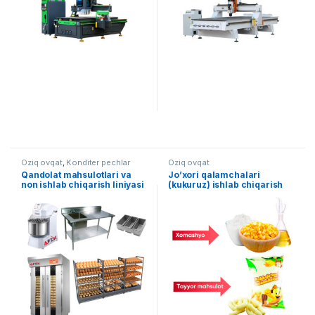
Oziq ovqat
,
Konditer pechlar
Oziq ovqat
Qandolat mahsulotlari va
Jo’xori qalamchalari
non ishlab chiqarish liniyasi
(kukuruz) ishlab chiqarish
AF-L006
liniyasi AF-L005