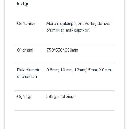
tezligi
Qo’llanish
Murch, qalampir, ziravorlar, dorivor
o‘simliklar, makkajo‘xori
O`lchami
750*550*950mm
Elak diametr
0.8mm; 1.0 mm; 1.2mm;1.5mm; 2.0mm;
o’lchamlari
Og’irligi
38kg (motorsiz)