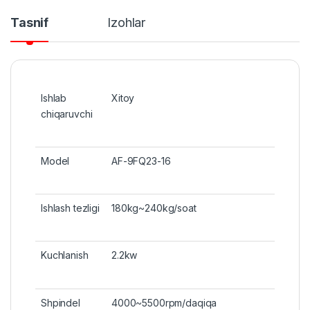
Tasnif
Izohlar
Ishlab
Xitoy
chiqaruvchi
Model
AF-9FQ23-16
Ishlash tezligi
180kg~240kg/soat
Kuchlanish
2.2kw
Shpindel
4000~5500rpm/daqiqa