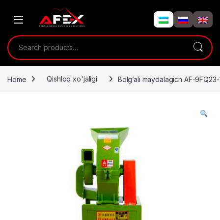
Skip to navigation
Skip to content
Search for:
Home
Qishloq xo'jaligi
Bolg’ali maydalagich AF-9FQ23-