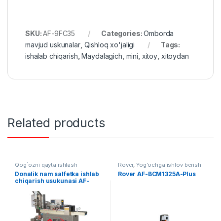
SKU:
AF-9FC35
Categories:
Omborda
mavjud uskunalar
,
Qishloq xo'jaligi
Tags:
ishalab chiqarish
,
Maydalagich
,
mini
,
xitoy
,
xitoydan
Related products
Qog`ozni qayta ishlash
Rover
,
Yog'ochga ishlov berish
Donalik nam salfetka ishlab
Rover AF-BCM1325A-Plus
chiqarish usukunasi AF-
B003