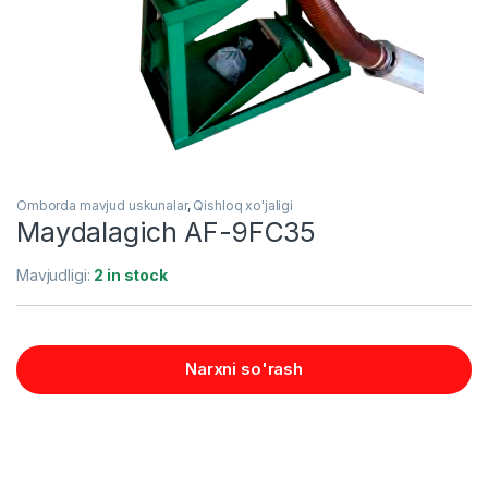
Omborda mavjud uskunalar
,
Qishloq xo'jaligi
Maydalagich AF-9FC35
Mavjudligi:
2 in stock
Narxni so'rash