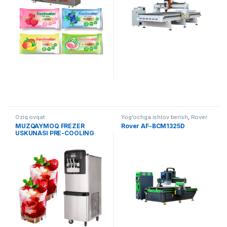
Oziq ovqat
Yog'ochga ishlov berish
,
Rover
MUZQAYMOQ FREZER
Rover AF-BCM1325D
USKUNASI PRE-COOLING
TIZIMI BILAN AF-B001