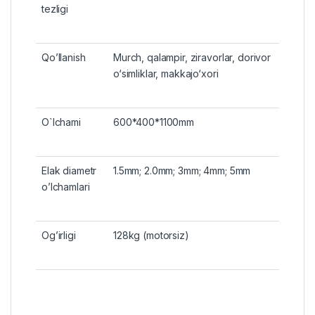
tezligi
Qo’llanish
Murch, qalampir, ziravorlar, dorivor
o‘simliklar, makkajo‘xori
O`lchami
600*400*1100mm
Elak diametr
1.5mm; 2.0mm; 3mm; 4mm; 5mm
o’lchamlari
Og’irligi
128kg (motorsiz)