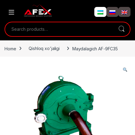
Skip to navigation
Skip to content
Search for:
Home
Qishloq xo'jaligi
Maydalagich AF-9FC35