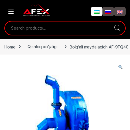
Skip to navigation
Skip to content
Search for:
Home
Qishloq xo'jaligi
Bolg’ali maydalagich AF-9FQ40