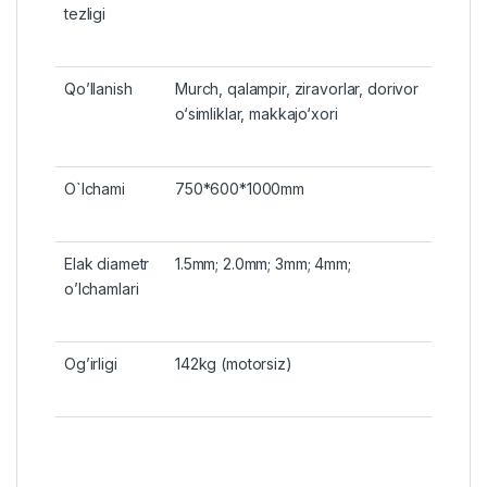
tezligi
Qo’llanish
Murch, qalampir, ziravorlar, dorivor
o‘simliklar, makkajo‘xori
O`lchami
750*600*1000mm
Elak diametr
1.5mm; 2.0mm; 3mm; 4mm;
o’lchamlari
Og’irligi
142kg (motorsiz)