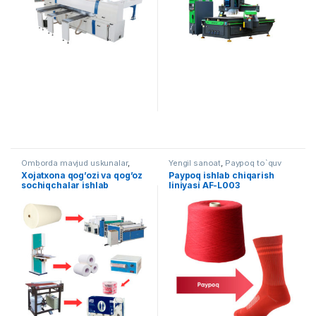
Omborda mavjud uskunalar
,
Yengil sanoat
,
Paypoq to`quv
Qog`ozni qayta ishlash
uskunalari
Xojatxona qog’ozi va qog’oz
Paypoq ishlab chiqarish
sochiqchalar ishlab
liniyasi AF-L003
chiqarish liniyasi AF-L016