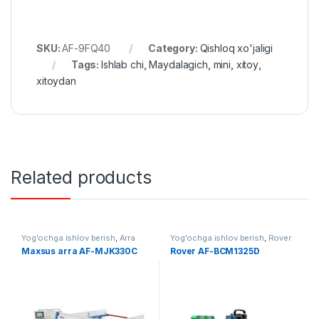
SKU:
AF-9FQ40
Category:
Qishloq xo'jaligi
Tags:
Ishlab chi
,
Maydalagich
,
mini
,
xitoy
,
xitoydan
Related products
Yog'ochga ishlov berish
,
Arra
Yog'ochga ishlov berish
,
Rover
Maxsus arra AF-MJK330C
Rover AF-BCM1325D