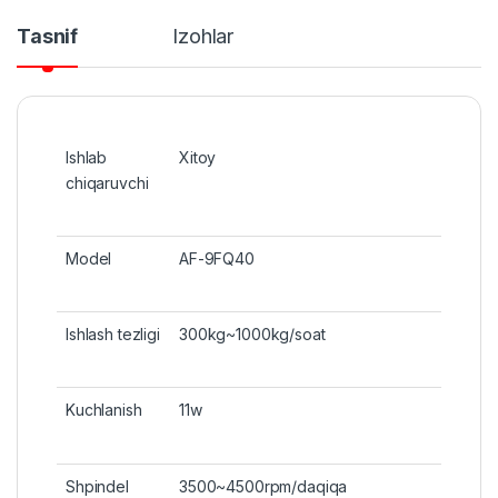
Tasnif
Izohlar
Ishlab
Xitoy
chiqaruvchi
Model
AF-9FQ40
Ishlash tezligi
300kg~1000kg/soat
Kuchlanish
11w
Shpindel
3500~4500rpm/daqiqa