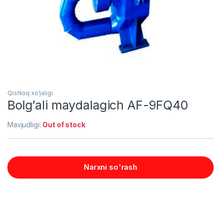
Qishloq xo'jaligi
Bolg’ali maydalagich AF-9FQ40
Mavjudligi:
Out of stock
Narxni so'rash