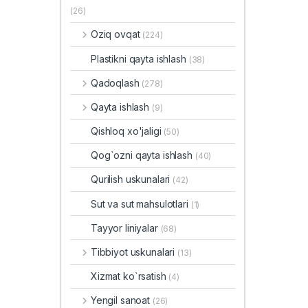
(26)
Oziq ovqat
(224)
Plastikni qayta ishlash
(38)
Qadoqlash
(278)
Qayta ishlash
(9)
Qishloq xo'jaligi
(50)
Qog`ozni qayta ishlash
(40)
Qurilish uskunalari
(42)
Sut va sut mahsulotlari
(1)
Tayyor liniyalar
(68)
Tibbiyot uskunalari
(13)
Xizmat ko`rsatish
(4)
Yengil sanoat
(26)