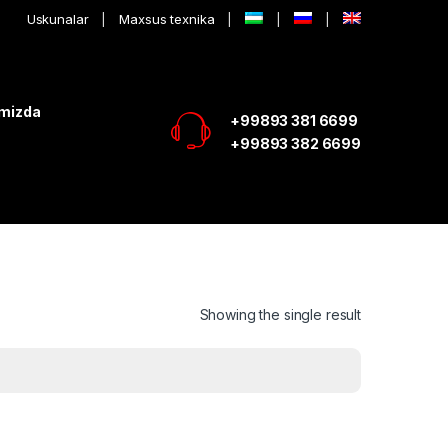
Uskunalar
Maxsus texnika
imizda
+99893 381 6699
+99893 382 6699
Showing the single result