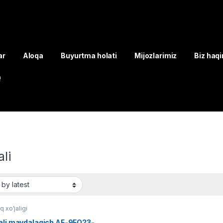
ar
Aloqa
Buyurtma holati
Mijozlarimiz
Biz haq
Q
ali
q xo'jaligi
’ali maydalagich AF-9FQ23-