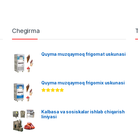
Chegirma
Quyma muzqaymoq frigomat uskunasi
Quyma muzqaymoq frigomix uskunasi
Rated
5.00
out of 5
Kalbasa va sosiskalar ishlab chiqarish
liniyasi