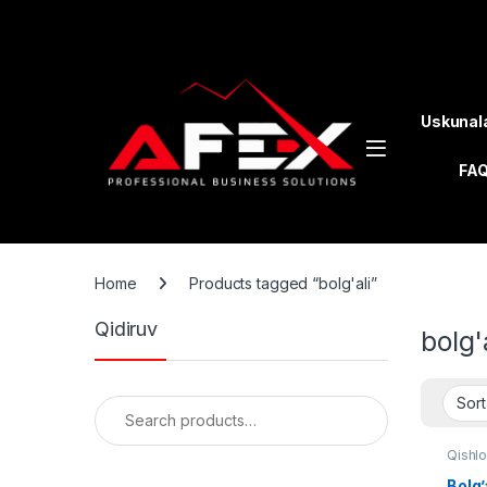
Skip to navigation
Skip to content
Uskunal
FA
Home
Products tagged “bolg'ali”
Qidiruv
bolg'
Search for:
Qishlo
Bolg