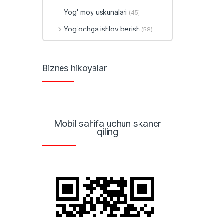
Yog' moy uskunalari
(45)
Yog'ochga ishlov berish
(58)
Biznes hikoyalar
Mobil sahifa uchun skaner
qiling