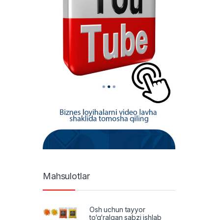
Mahsulotlar
Osh uchun tayyor
to‘g‘ralgan sabzi ishlab