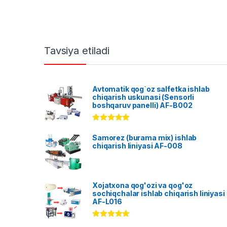
Tavsiya etiladi
Avtomatik qog`oz salfetka ishlab
chiqarish uskunasi (Sensorli
boshqaruv panelli) AF-B002
Rated
5.00
out of 5
Samorez (burama mix) ishlab
chiqarish liniyasi AF-008
Xojatxona qog'ozi va qog'oz
sochiqchalar ishlab chiqarish liniyasi
AF-L016
Rated
5.00