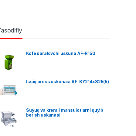
Tasodifiy
Kofe saralovchi uskuna AF-R150
Issiq press uskunasi AF-BY214x825(5)
Suyuq va kremli mahsulotlarni quyib
berish uskunasi