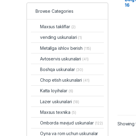
16
Browse Categories
Maxsus takliflar
(2)
vending uskunalari
(1)
Metallga ishlov berish
(115)
Avtoservis uskunalari
(41)
Boshqa uskunalar
(30)
Chop etish uskunalari
(41)
Katta loyihalar
(6)
Lazer uskunalari
(18)
Maxsus texnika
(5)
Omborda mavjud uskunalar
(122)
Showing t
Oyna va rom uchun uskunalar