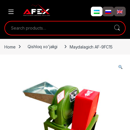
Skip to navigation
Skip to content
Search for:
Home
Qishloq xo'jaligi
Maydalagich AF-9FC15