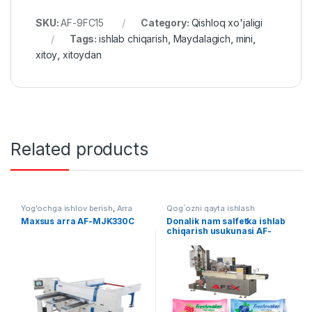
SKU:
AF-9FC15
Category:
Qishloq xo'jaligi
Tags:
ishlab chiqarish
,
Maydalagich
,
mini
,
xitoy
,
xitoydan
Related products
Yog'ochga ishlov berish
,
Arra
Qog`ozni qayta ishlash
Maxsus arra AF-MJK330C
Donalik nam salfetka ishlab
chiqarish usukunasi AF-
B003