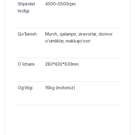
Shpindel
4500~5500rpm
tezligi
Qo’llanish
Murch, qalampir, ziravorlar, dorivor
o‘simliklar, makkajo‘xori
O`lchami
280*430*630mm
Og’irligi
16kg (motorsiz)