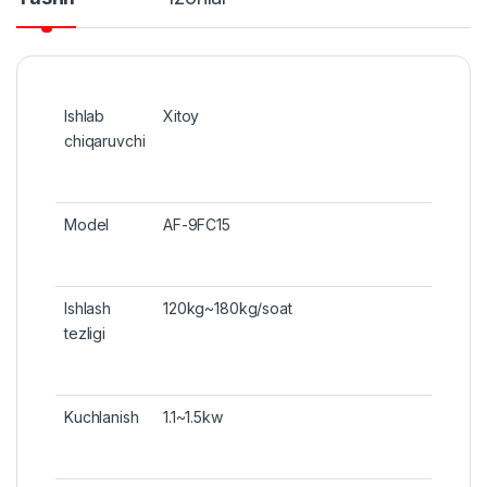
Ishlab
Xitoy
chiqaruvchi
Model
AF-9FC15
Ishlash
120kg~180kg/soat
tezligi
Kuchlanish
1.1~1.5kw