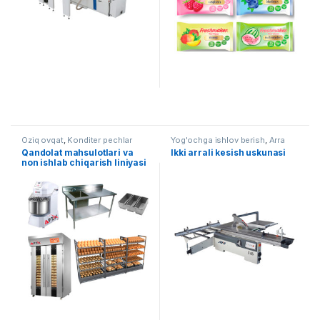
Oziq ovqat
,
Konditer pechlar
Yog'ochga ishlov berish
,
Arra
Qandolat mahsulotlari va
Ikki arrali kesish uskunasi
non ishlab chiqarish liniyasi
AF-L006