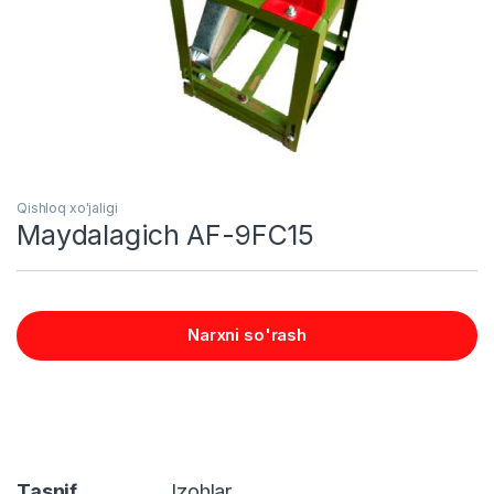
Qishloq xo'jaligi
Maydalagich AF-9FC15
Narxni so'rash
Tasnif
Izohlar