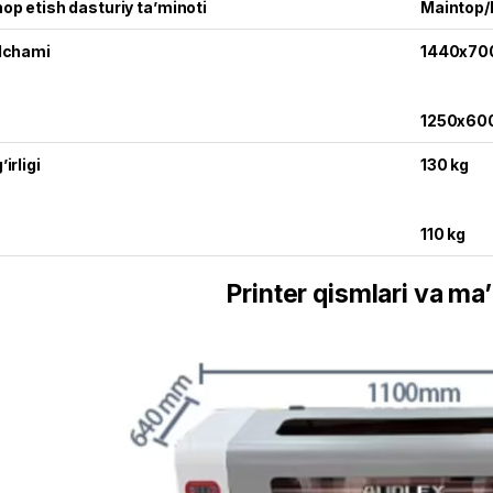
op etish dasturiy ta’minoti
Maintop
lchami
1440x70
1250x60
’irligi
130 kg
110 kg
Printer qismlari va ma’