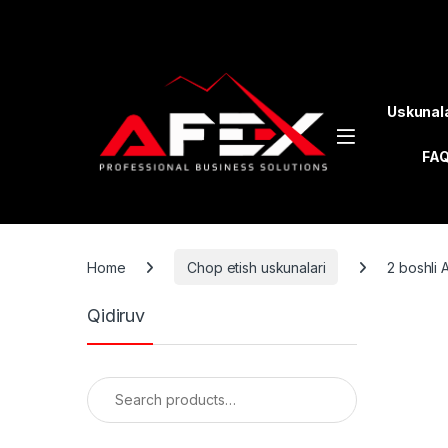
Skip to navigation
Skip to content
Uskunal
FA
Home
Chop etish uskunalari
2 boshli
Qidiruv
Search for: