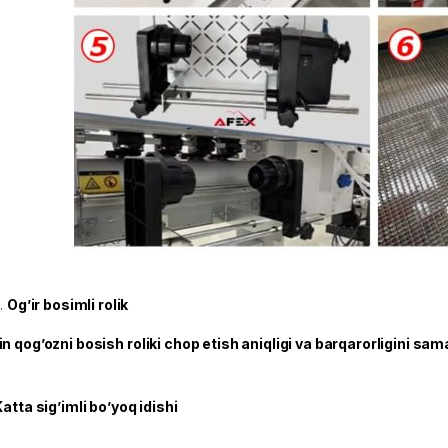
Og’ir bosimli rolik
in qog’ozni bosish roliki chop etish aniqligi va barqarorligini sam
Katta sig’imli bo’yoq idishi