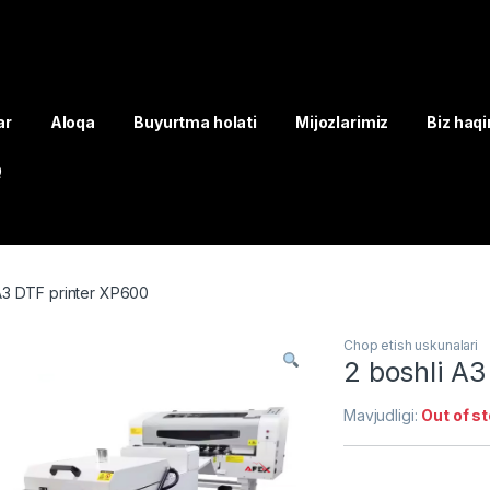
ar
Aloqa
Buyurtma holati
Mijozlarimiz
Biz haq
Q
 A3 DTF printer XP600
Chop etish uskunalari
2 boshli A3
Mavjudligi:
Out of s