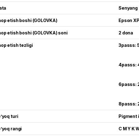
ata
Senyang 
op etish boshi (GOLOVKA)
Epson X
op etish boshi (GOLOVKA) soni
2 dona
op etish tezligi
3passs: 
4passs: 
6passs: 
8passs: 
’yoq turi
Pigment 
’yoq rangi
C M Y K 