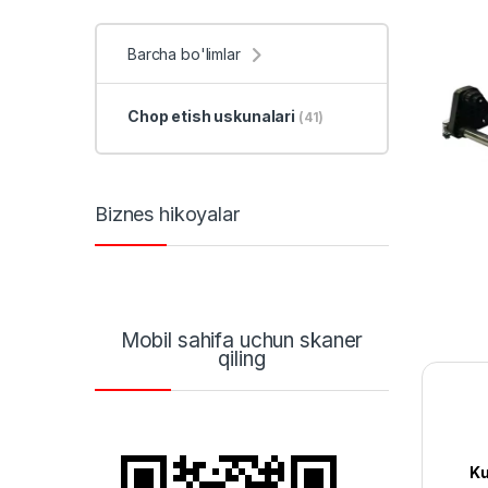
Barcha bo'limlar
Chop etish uskunalari
(41)
Biznes hikoyalar
Mobil sahifa uchun skaner
qiling
Ku