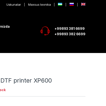
Uskunalar
Maxsus texnika
imizda
+99893 381 6699
+99893 382 6699
 DTF printer XP600
tock