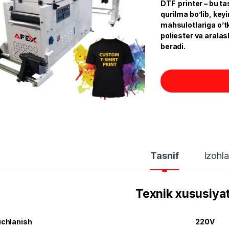
DTF printer – bu t
qurilma bo’lib, key
mahsulotlariga o’tk
poliester va aralas
beradi.
Tasnif
Izohla
Texnik xususiyat
chlanish
220V