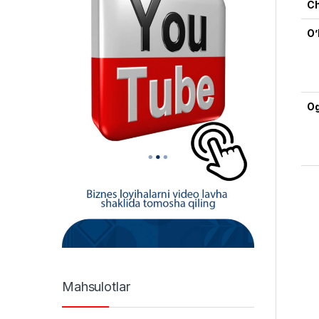
Ch
O’
Og
Mahsulotlar