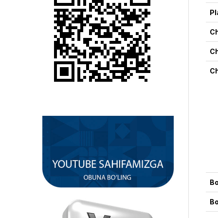
Pl
Ch
Ch
Ch
Bo
Bo