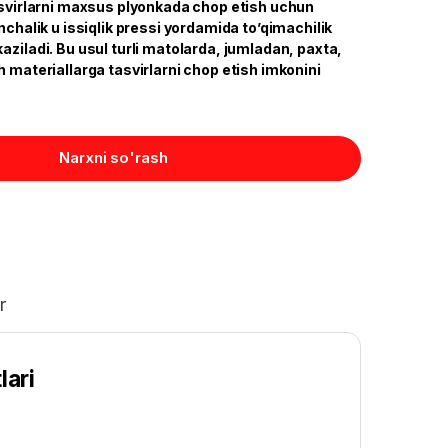
asvirlarni maxsus plyonkada chop etish uchun
inchalik u issiqlik pressi yordamida to’qimachilik
aziladi. Bu usul turli matolarda, jumladan, paxta,
h materiallarga tasvirlarni chop etish imkonini
Narxni so'rash
r
lari