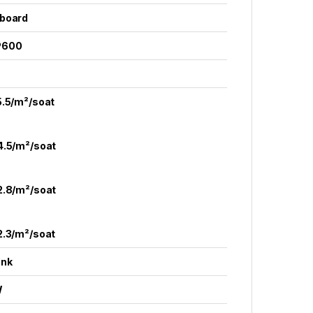
board
P600
5.5/m²/soat
4.5/m²/soat
2.8/m²/soat
2.3/m²/soat
ink
W