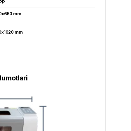
/PP
0x650 mm
0x1020 mm
lumotlari