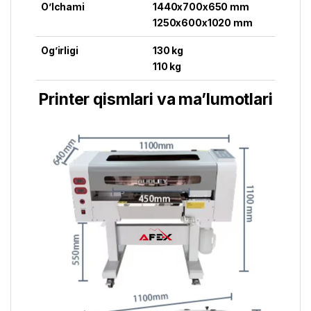
O’lchami
1440x700x650 mm
1250x600x1020 mm
Og’irligi
130 kg
110 kg
Printer qismlari va ma’lumotlari