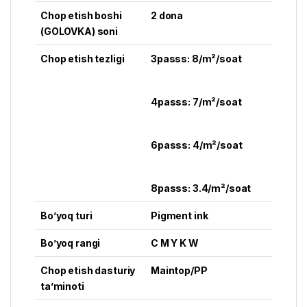
Chop etish boshi
2 dona
(GOLOVKA) soni
Chop etish tezligi
3passs: 8/m²/soat
4passs: 7/m²/soat
6passs: 4/m²/soat
8passs: 3.4/m²/soat
Bo’yoq turi
Pigment ink
Bo’yoq rangi
C M Y K W
Chop etish dasturiy
Maintop/PP
ta’minoti