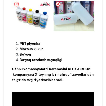
PET plyonka
Maxsus kukun
Bo’yoq
Bo’yoq tozalash suyuqligi
Ushbu xomashyolarni barchasini AFEX-GROUP
kompaniyasi Xitoyning birinchi qo’l zavodlaridan
to’g’rida to’g’ri yetkazib beradi.