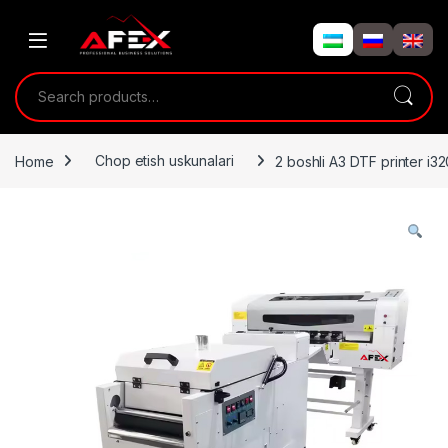
Skip to navigation
Skip to content
Search for:
Home
Chop etish uskunalari
2 boshli A3 DTF printer i3