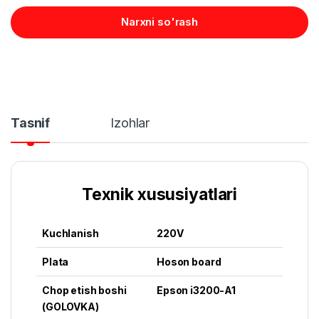
Narxni so'rash
Tasnif
Izohlar
Texnik xususiyatlari
Kuchlanish
220V
Plata
Hoson board
Chop etish boshi
Epson i3200-A1
(GOLOVKA)