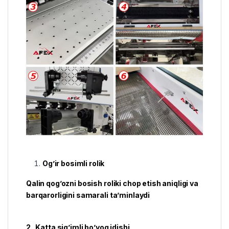
Og’ir bosimli rolik
Qalin qog’ozni bosish roliki chop etish aniqligi va
barqarorligini samarali ta’minlaydi
2. Katta sig’imli bo’yoq idishi