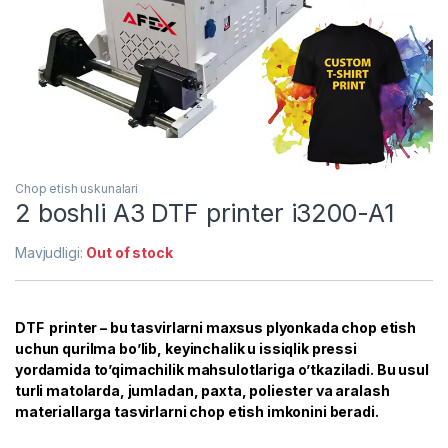
Chop etish uskunalari
2 boshli A3 DTF printer i3200-A1
Mavjudligi:
Out of stock
DTF printer – bu tasvirlarni maxsus plyonkada chop etish
uchun qurilma bo’lib, keyinchalik u issiqlik pressi
yordamida to’qimachilik mahsulotlariga o’tkaziladi. Bu usul
turli matolarda, jumladan, paxta, poliester va aralash
materiallarga tasvirlarni chop etish imkonini beradi.