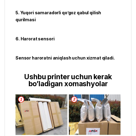
5. Yuqori samaradorli qo’goz qabul qilish
qurilmasi
6. Harorat sensori
Sensor haroratni aniqlash uchun xizmat qiladi.
Ushbu printer uchun kerak
bo’ladigan xomashyolar